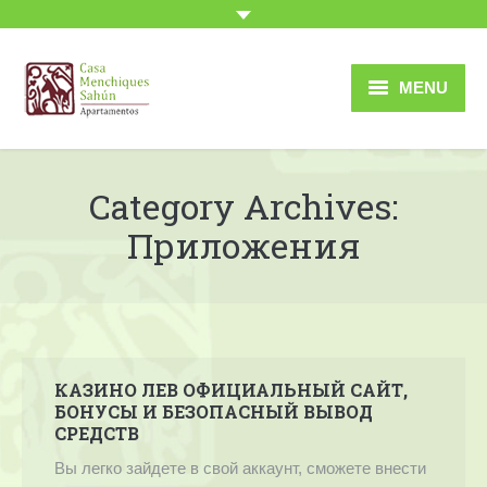
MENU
Inicio
Category Archives:
Apartamentos
Приложения
Sahún
Entorno
Rutas
КАЗИНО ЛЕВ ОФИЦИАЛЬНЫЙ САЙТ,
Imágenes
БОНУСЫ И БЕЗОПАСНЫЙ ВЫВОД
СРЕДСТВ
Tarifas
Вы легко зайдете в свой аккаунт, сможете внести