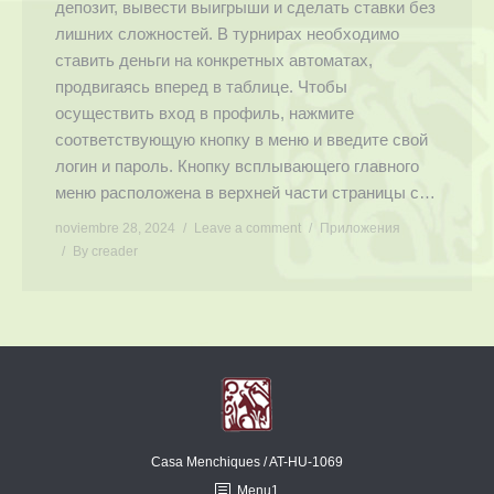
Contacto
депозит, вывести выигрыши и сделать ставки без
лишних сложностей. В турнирах необходимо
ставить деньги на конкретных автоматах,
продвигаясь вперед в таблице. Чтобы
осуществить вход в профиль, нажмите
соответствующую кнопку в меню и введите свой
логин и пароль. Кнопку всплывающего главного
меню расположена в верхней части страницы с…
noviembre 28, 2024
Leave a comment
Приложения
By
creader
Casa Menchiques / AT-HU-1069
Menu1