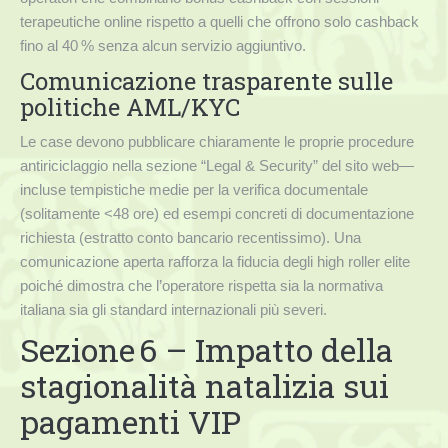
terapeutiche online rispetto a quelli che offrono solo cashback
fino al 40 % senza alcun servizio aggiuntivo.​
Comunicazione trasparente sulle
politiche AML/KYC
Le case devono pubblicare chiaramente le proprie procedure
antiriciclaggio nella sezione “Legal & Security” del sito web—
incluse tempistiche medie per la verifica documentale
(solitamente <48 ore) ed esempi concreti di documentazione
richiesta (estratto conto bancario recentissimo). Una
comunicazione aperta rafforza la fiducia degli high roller elite
poiché dimostra che l’operatore rispetta sia la normativa
italiana sia gli standard internazionali più severi.
Sezione 6 – Impatto della
stagionalità natalizia sui
pagamenti VIP