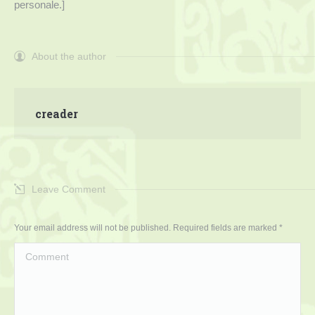
personale.]
About the author
creader
Leave Comment
Your email address will not be published. Required fields are marked
*
Comment