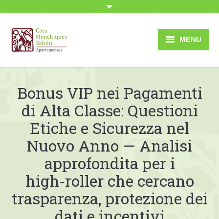
MENU
Inicio
Bonus VIP nei Pagamenti
Apartamentos
di Alta Classe: Questioni
Sahún
Etiche e Sicurezza nel
Entorno
Nuovo Anno — Analisi
Rutas
approfondita per i
high‑roller che cercano
Imágenes
trasparenza, protezione dei
Tarifas
dati e incentivi