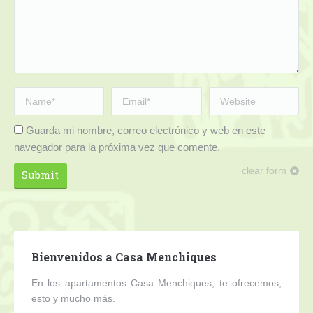
Name *
Email *
Website
Guarda mi nombre, correo electrónico y web en este
navegador para la próxima vez que comente.
clear form
Submit
Bienvenidos a Casa Menchiques
En los apartamentos Casa Menchiques, te ofrecemos,
esto y mucho más.