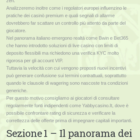
zeri.
Analizzeremo inoltre come i regolatori europei influenzino le
pratiche dei casinò premium e quali segnali di allarme
dovrebbero far scattare un controllo più attento da parte del
giocatore.
Nel panorama italiano emergono realtà come Bwin e Bet365
che hanno introdotto soluzioni di live casino con limiti di
deposito flessibili ma richiedono una verifica KYC molto
rigorosa per gli account VIP.
Tuttavia la velocità con cui vengono proposti nuovi incentivi
può generare confusione sui termini contrattuali, soprattutto
quando le clausole di wagering sono nascoste tra condizioni
generiche.
Per questo motivo consigliamo ai giocatori di consultare
regolarmente fonti indipendenti come Yabbycasino.It, dove è
possibile confrontare rating di sicurezza e verificare la
correttezza delle offerte prima di impegnare capitali importanti.
Sezione 1 – Il panorama dei