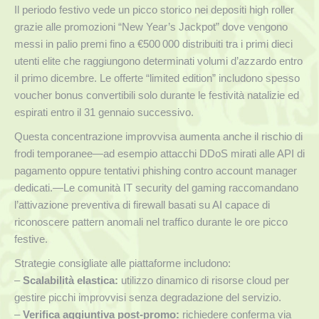
Il periodo festivo vede un picco storico nei depositi high roller
grazie alle promozioni “New Year’s Jackpot” dove vengono
messi in palio premi fino a €500 000 distribuiti tra i primi dieci
utenti elite che raggiungono determinati volumi d’azzardo entro
il primo dicembre.​ Le offerte “limited edition” includono spesso
voucher bonus convertibili solo durante le festività natalizie ed
espirati entro il 31 gennaio successivo.​
Questa concentrazione improvvisa aumenta anche il rischio di
frodi temporanee—ad esempio attacchi DDoS mirati alle API di
pagamento oppure tentativi phishing contro account manager
dedicati.—Le comunità IT security del gaming raccomandano
l’attivazione preventiva di firewall basati su AI capace di
riconoscere pattern anomali nel traffico durante le ore picco
festive.​
Strategie consigliate alle piattaforme includono:
–
Scalabilità elastica:
utilizzo dinamico di risorse cloud per
gestire picchi improvvisi senza degradazione del servizio.
–
Verifica aggiuntiva post‑promo:
richiedere conferma via