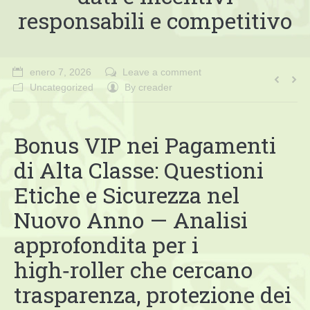
Contacto
responsabili e competitivo
enero 7, 2026
Leave a comment
Uncategorized
By
creader
Bonus VIP nei Pagamenti
di Alta Classe: Questioni
Etiche e Sicurezza nel
Nuovo Anno — Analisi
approfondita per i
high‑roller che cercano
trasparenza, protezione dei