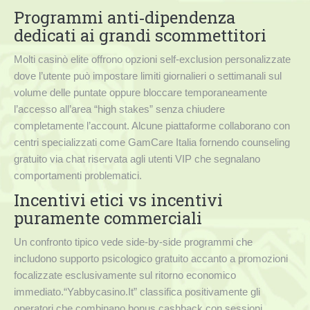
Programmi anti‑dipendenza
dedicati ai grandi scommettitori
Molti casinò elite offrono opzioni self‑exclusion personalizzate
dove l’utente può impostare limiti giornalieri o settimanali sul
volume delle puntate oppure bloccare temporaneamente
l’accesso all’area “high stakes” senza chiudere
completamente l’account.​ Alcune piattaforme collaborano con
centri specializzati come GamCare Italia fornendo counseling
gratuito via chat riservata agli utenti VIP che segnalano
comportamenti problematici.​
Incentivi etici vs incentivi
puramente commerciali
Un confronto tipico vede side‑by‑side programmi che
includono supporto psicologico gratuito accanto a promozioni
focalizzate esclusivamente sul ritorno economico
immediato.“Yabbycasino.It” classifica positivamente gli
operatori che combinano bonus cashback con sessioni