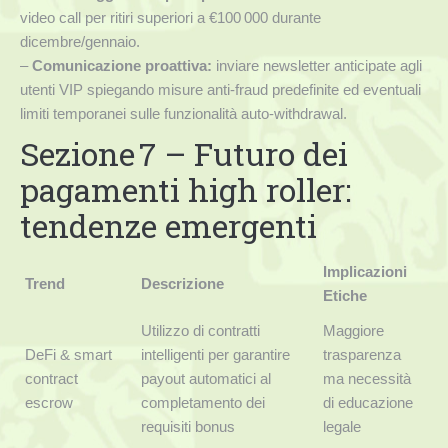
video call per ritiri superiori a €100 000 durante
dicembre/gennaio.
–
Comunicazione proattiva:
inviare newsletter anticipate agli
utenti VIP spiegando misure anti‑fraud predefinite ed eventuali
limiti temporanei sulle funzionalità auto‑withdrawal.
Sezione 7 – Futuro dei
pagamenti high roller:
tendenze emergenti
Implicazioni
Trend
Descrizione
Etiche
Utilizzo di contratti
Maggiore
DeFi & smart
intelligenti per garantire
trasparenza
contract
payout automatici al
ma necessità
escrow
completamento dei
di educazione
requisiti bonus
legale