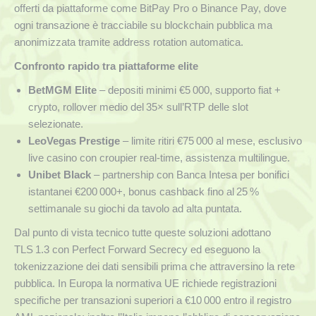
offerti da piattaforme come BitPay Pro o Binance Pay, dove
ogni transazione è tracciabile su blockchain pubblica ma
anonimizzata tramite address rotation automatica.
Confronto rapido tra piattaforme elite
BetMGM Elite
– depositi minimi €5 000, supporto fiat +
crypto, rollover medio del 35× sull’RTP delle slot
selezionate.
LeoVegas Prestige
– limite ritiri €75 000 al mese, esclusivo
live casino con croupier real‑time, assistenza multilingue.
Unibet Black
– partnership con Banca Intesa per bonifici
istantanei €200 000+, bonus cashback fino al 25 %
settimanale su giochi da tavolo ad alta puntata.
Dal punto di vista tecnico tutte queste soluzioni adottano
TLS 1.3 con Perfect Forward Secrecy ed eseguono la
tokenizzazione dei dati sensibili prima che attraversino la rete
pubblica. In Europa la normativa UE richiede registrazioni
specifiche per transazioni superiori a €10 000 entro il registro