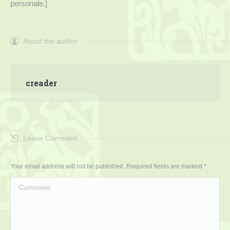
personale.]
About the author
creader
Leave Comment
Your email address will not be published. Required fields are marked
*
Comment