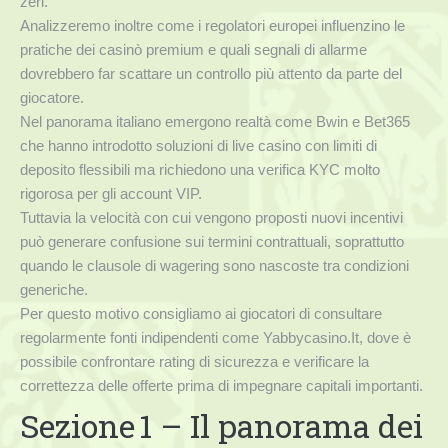
zeri.
Analizzeremo inoltre come i regolatori europei influenzino le
pratiche dei casinò premium e quali segnali di allarme
dovrebbero far scattare un controllo più attento da parte del
giocatore.
Nel panorama italiano emergono realtà come Bwin e Bet365
che hanno introdotto soluzioni di live casino con limiti di
deposito flessibili ma richiedono una verifica KYC molto
rigorosa per gli account VIP.
Tuttavia la velocità con cui vengono proposti nuovi incentivi
può generare confusione sui termini contrattuali, soprattutto
quando le clausole di wagering sono nascoste tra condizioni
generiche.
Per questo motivo consigliamo ai giocatori di consultare
regolarmente fonti indipendenti come Yabbycasino.It, dove è
possibile confrontare rating di sicurezza e verificare la
correttezza delle offerte prima di impegnare capitali importanti.
Sezione 1 – Il panorama dei