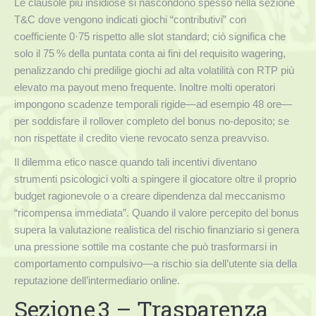
Le clausole più insidiose si nascondono spesso nella sezione
T&C dove vengono indicati giochi “contributivi” con
coefficiente 0·75 rispetto alle slot standard; ciò significa che
solo il 75 % della puntata conta ai fini del requisito wagering,
penalizzando chi predilige giochi ad alta volatilità con RTP più
elevato ma payout meno frequente.​ Inoltre molti operatori
impongono scadenze temporali rigide—ad esempio 48 ore—
per soddisfare il rollover completo del bonus no‑deposito; se
non rispettate il credito viene revocato senza preavviso.​
Il dilemma etico nasce quando tali incentivi diventano
strumenti psicologici volti a spingere il giocatore oltre il proprio
budget ragionevole o a creare dipendenza dal meccanismo
“ricompensa immediata”. Quando il valore percepito del bonus
supera la valutazione realistica del rischio finanziario si genera
una pressione sottile ma costante che può trasformarsi in
comportamento compulsivo—a rischio sia dell’utente sia della
reputazione dell’intermediario online.
Sezione 3 – Trasparenza