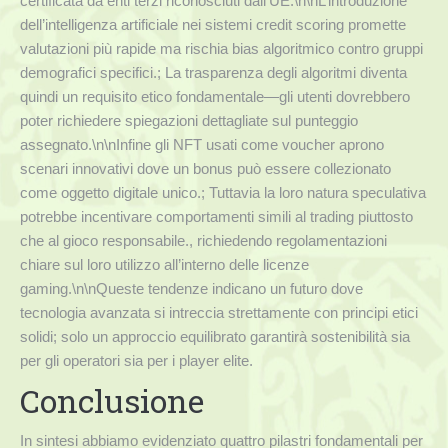
certificata da enti terzi riconosciuti dall’UE.\n\nL’introduzione
dell’intelligenza artificiale nei sistemi credit scoring promette
valutazioni più rapide ma rischia bias algoritmico contro gruppi
demografici specifici.; La trasparenza degli algoritmi diventa
quindi un requisito etico fondamentale—gli utenti dovrebbero
poter richiedere spiegazioni dettagliate sul punteggio
assegnato.\n\nInfine gli NFT usati come voucher aprono
scenari innovativi dove un bonus può essere collezionato
come oggetto digitale unico.; Tuttavia la loro natura speculativa
potrebbe incentivare comportamenti simili al trading piuttosto
che al gioco responsabile., richiedendo regolamentazioni
chiare sul loro utilizzo all’interno delle licenze
gaming.\n\nQueste tendenze indicano un futuro dove
tecnologia avanzata si intreccia strettamente con principi etici
solidi; solo un approccio equilibrato garantirà sostenibilità sia
per gli operatori sia per i player elite.
Conclusione
In sintesi abbiamo evidenziato quattro pilastri fondamentali per