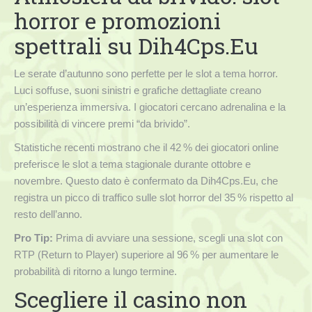
Contacto
horror e promozioni
spettrali su Dih4Cps.Eu
Le serate d’autunno sono perfette per le slot a tema horror.
Luci soffuse, suoni sinistri e grafiche dettagliate creano
un’esperienza immersiva. I giocatori cercano adrenalina e la
possibilità di vincere premi “da brivido”.
Statistiche recenti mostrano che il 42 % dei giocatori online
preferisce le slot a tema stagionale durante ottobre e
novembre. Questo dato è confermato da Dih4Cps.Eu, che
registra un picco di traffico sulle slot horror del 35 % rispetto al
resto dell’anno.
Pro Tip:
Prima di avviare una sessione, scegli una slot con
RTP (Return to Player) superiore al 96 % per aumentare le
probabilità di ritorno a lungo termine.
Scegliere il casino non