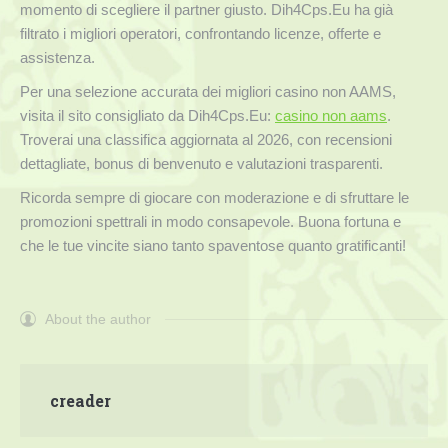
momento di scegliere il partner giusto. Dih4Cps.Eu ha già
filtrato i migliori operatori, confrontando licenze, offerte e
assistenza.
Per una selezione accurata dei migliori casino non AAMS,
visita il sito consigliato da Dih4Cps.Eu:
casino non aams
.
Troverai una classifica aggiornata al 2026, con recensioni
dettagliate, bonus di benvenuto e valutazioni trasparenti.
Ricorda sempre di giocare con moderazione e di sfruttare le
promozioni spettrali in modo consapevole. Buona fortuna e
che le tue vincite siano tanto spaventose quanto gratificanti!
About the author
creader