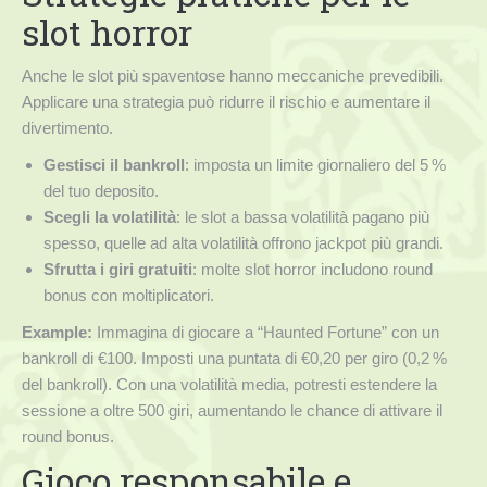
slot horror
Anche le slot più spaventose hanno meccaniche prevedibili.
Applicare una strategia può ridurre il rischio e aumentare il
divertimento.
Gestisci il bankroll
: imposta un limite giornaliero del 5 %
del tuo deposito.
Scegli la volatilità
: le slot a bassa volatilità pagano più
spesso, quelle ad alta volatilità offrono jackpot più grandi.
Sfrutta i giri gratuiti
: molte slot horror includono round
bonus con moltiplicatori.
Example:
Immagina di giocare a “Haunted Fortune” con un
bankroll di €100. Imposti una puntata di €0,20 per giro (0,2 %
del bankroll). Con una volatilità media, potresti estendere la
sessione a oltre 500 giri, aumentando le chance di attivare il
round bonus.
Gioco responsabile e