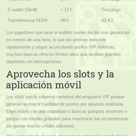
E‑wallet (Skrill)
< 12 h
Sin cargo
Transferencia SEPA
48 h
€1‑€3
Los jugadores que usan e‑wallets suelen recibir sus ganancias
en menos de una hora, lo que les permite reinvertir
rápidamente y seguir acumulando puntos VIP. Además,
muchos bancos ofrecen límites altos que facilitan grandes
depósitos sin interrupciones.
Aprovecha los slots y la
aplicación móvil
Los slots son la columna vertebral del programa VIP porque
generan la mayor cantidad de puntos por apuesta realizada.
Elige títulos con alta volatilidad si buscas jackpots enormes o
juegos con rondas gratuitas para maximizar tus recompensas
sin gastar mucho crédito adicional.