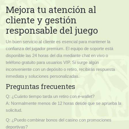
Mejora tu atención al
cliente y gestión
responsable del juego
Un buen servicio al cliente es esencial para mantener la
confianza del jugador premium. El equipo de soporte está
disponible las 24 horas del día mediante chat en vivo o
teléfono gratuito para usuarios VIP. Si surge algún
inconveniente con un depósito o retiro, recibirás respuesta
inmediata y soluciones personalizadas.
Preguntas frecuentes
Q: ¿Cuánto tiempo tarda un retiro con e‑wallet?
A: Normalmente menos de 12 horas desde que se aprueba la
solicitud.
Q: ¿Puedo combinar bonos del casino con promociones
deportivas?