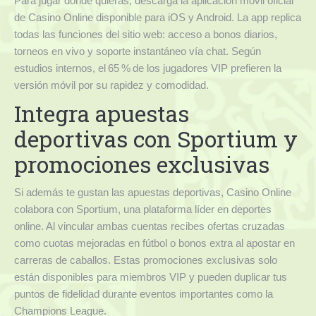
Para jugar donde quieras, descarga la aplicación móvil oficial
de Casino Online disponible para iOS y Android. La app replica
todas las funciones del sitio web: acceso a bonos diarios,
torneos en vivo y soporte instantáneo vía chat. Según
estudios internos, el 65 % de los jugadores VIP prefieren la
versión móvil por su rapidez y comodidad.
Integra apuestas
deportivas con Sportium y
promociones exclusivas
Si además te gustan las apuestas deportivas, Casino Online
colabora con Sportium, una plataforma líder en deportes
online. Al vincular ambas cuentas recibes ofertas cruzadas
como cuotas mejoradas en fútbol o bonos extra al apostar en
carreras de caballos. Estas promociones exclusivas solo
están disponibles para miembros VIP y pueden duplicar tus
puntos de fidelidad durante eventos importantes como la
Champions League.