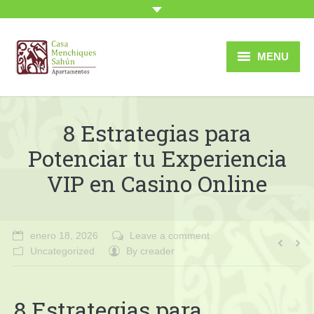
MENU
Inicio
8 Estrategias para
Apartamentos
Potenciar tu Experiencia
Sahún
VIP en Casino Online
Entorno
Rutas
enero 18, 2026
Leave a comment
Uncategorized
Imágenes
By
creader
Tarifas
8 Estrategias para