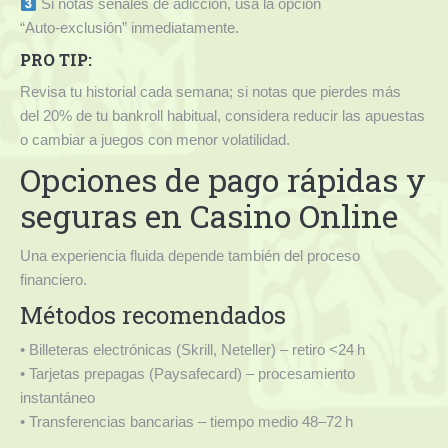
Si notas señales de adicción, usa la opción
“Auto‑exclusión” inmediatamente.
PRO TIP:
Revisa tu historial cada semana; si notas que pierdes más
del 20% de tu bankroll habitual, considera reducir las apuestas
o cambiar a juegos con menor volatilidad.
Opciones de pago rápidas y
seguras en Casino Online
Una experiencia fluida depende también del proceso
financiero.
Métodos recomendados
• Billeteras electrónicas (Skrill, Neteller) – retiro <24 h
• Tarjetas prepagas (Paysafecard) – procesamiento
instantáneo
• Transferencias bancarias – tiempo medio 48–72 h