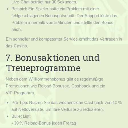
Live‑Chat beträgt nur 30 Sekunden.
Beispiel: Ein Spieler hatte ein Problem mit einer
fehlgeschlagenen Bonusgutschrift. Der Support löste das
Problem innerhalb von 5 Minuten und stellte den Bonus
nach.
Ein schneller und kompetenter Service erhöht das Vertrauen in
das Casino.
7. Bonusaktionen und
Treueprogramme
Neben dem Willkommensbonus gibt es regelmäßige
Promotionen wie Reload‑Bonusse, Cashback und ein
VIP‑Programm.
Pro Tipp: Nutzen Sie das wöchentliche Cashback von 10 %
auf Nettoverluste, um Ihre Verluste zu reduzieren.
Bullet List:
• 30 % Reload‑Bonus jeden Freitag