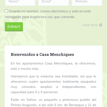
Guarda mi nombre, correo electrónico y web en este
navegador para la próxima vez que comente.
clear form
Submit
Bienvenidos a Casa Menchiques
En los apartamentos Casa Menchiques, te ofrecemos,
esto y mucho más.
Intentamos que tu estancia sea inolvidable, así que te
ofrecemos cuatro apartamentos totalmente equipados
muy cómodos, amplios e independientes, con
capacidad para 4 y 6 personas.
Están en Sahún, un pequeño y pintoresco pueblo del
Pirineo Aragonés, a tan sólo 6 km. de Benasque y 11 de