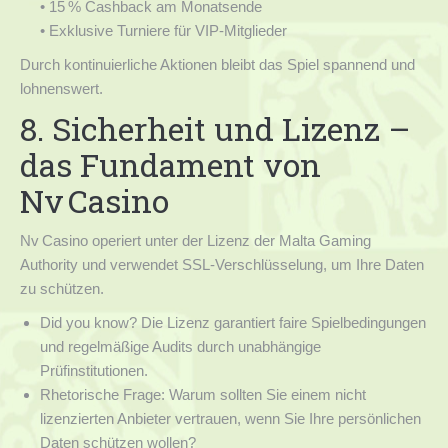
• 15 % Cashback am Monatsende
• Exklusive Turniere für VIP‑Mitglieder
Durch kontinuierliche Aktionen bleibt das Spiel spannend und
lohnenswert.
8. Sicherheit und Lizenz –
das Fundament von
Nv Casino
Nv Casino operiert unter der Lizenz der Malta Gaming
Authority und verwendet SSL‑Verschlüsselung, um Ihre Daten
zu schützen.
Did you know? Die Lizenz garantiert faire Spielbedingungen
und regelmäßige Audits durch unabhängige
Prüfinstitutionen.
Rhetorische Frage: Warum sollten Sie einem nicht
lizenzierten Anbieter vertrauen, wenn Sie Ihre persönlichen
Daten schützen wollen?