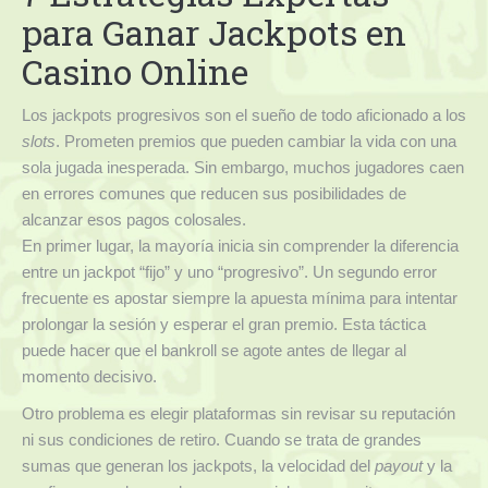
Contacto
para Ganar Jackpots en
Casino Online
Los jackpots progresivos son el sueño de todo aficionado a los
slots
. Prometen premios que pueden cambiar la vida con una
sola jugada inesperada. Sin embargo, muchos jugadores caen
en errores comunes que reducen sus posibilidades de
alcanzar esos pagos colosales.
En primer lugar, la mayoría inicia sin comprender la diferencia
entre un jackpot “fijo” y uno “progresivo”. Un segundo error
frecuente es apostar siempre la apuesta mínima para intentar
prolongar la sesión y esperar el gran premio. Esta táctica
puede hacer que el bankroll se agote antes de llegar al
momento decisivo.​
Otro problema es elegir plataformas sin revisar su reputación
ni sus condiciones de retiro. Cuando se trata de grandes
sumas que generan los jackpots, la velocidad del
payout
y la