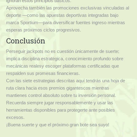
ignoran estos principios básicos.
Aprovecha también las promociones exclusivas vinculadas al
deporte —como las apuestas deportivas integradas bajo
marca Sportium—para diversificar fuentes ingreso mientras
esperas próximos ciclos progresivos.
Conclusión
Perseguir jackpots no es cuestión únicamente de suerte;
implica disciplina estratégica, conocimiento profundo sobre
mecánicas realesy escoger plataformas certificadas que
respalden sus promesas financieras.
Con las siete estrategias descritas aquí tendrás una hoja de
ruta clara hacia esos premios gigantescos mientras
mantienes control absoluto sobre tu inversión personal.
Recuerda siempre jugar responsablemente y usar las
herramientas disponibles para protegerte ante posibles
excesos.
¡Buena suerte y que el próximo gran bote sea suyo!