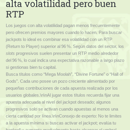
alta volatilidad pero buen
RTP
Los juegos con alta volatilidad pagan menos frecuentemente
pero ofrecen premios mayores cuando lo hacen. Para buscar
jackpots lo ideal es combinar esa volatilidad con un RTP
(Return to Player) superior al 96 %. Según datos del sector, los
slots
progresivos suelen presentar un RTP medio alrededor
del 96 %, lo cual indica una expectativa razonable a largo plazo
si gestionas bien tu capital.
Busca títulos como “Mega Moolah”, “Divine Fortune” o “Hall of
Gods”. Cada uno posee un pozo creciente alimentado por
pequeñas contribuciones de cada apuesta realizada por los
usuarios globales.\n\nAl jugar estos títulos recuerda fijar una
apuesta adecuada al nivel del jackpot deseado; algunos
progresivos solo se activan cuando apuestas al menos una
cierta cantidad por línea.\n\nConsejo de experto: No te limites
a la apuesta mínima si buscas activar el jackpot; evalúa tu
bankroll y aumenta gradualmente hasta alcanzar el umbral