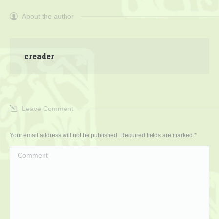
About the author
creader
Leave Comment
Your email address will not be published. Required fields are marked
*
Comment