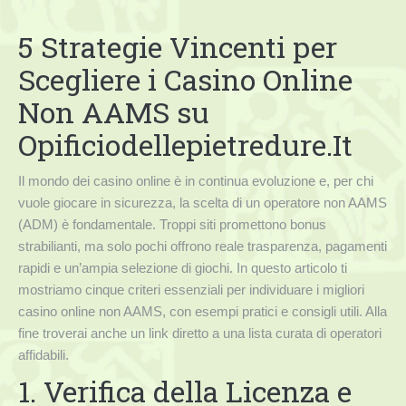
Contacto
5 Strategie Vincenti per
Scegliere i Casino Online
Non AAMS su
Opificiodellepietredure.It
Il mondo dei casino online è in continua evoluzione e, per chi
vuole giocare in sicurezza, la scelta di un operatore non AAMS
(ADM) è fondamentale. Troppi siti promettono bonus
strabilianti, ma solo pochi offrono reale trasparenza, pagamenti
rapidi e un’ampia selezione di giochi. In questo articolo ti
mostriamo cinque criteri essenziali per individuare i migliori
casino online non AAMS, con esempi pratici e consigli utili. Alla
fine troverai anche un link diretto a una lista curata di operatori
affidabili.
1. Verifica della Licenza e