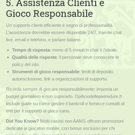
5. Assistenza Clienti e
Gioco Responsabile
Un supporto clienti efficiente è segno di professionalità.
L’assistenza dovrebbe essere disponibile 24/7, tramite chat
live, email e telefono, e parlare italiano.
Tempo di risposta
: meno di 5 minuti in chat è l’ideale.
Qualità delle risposte
: il personale deve conoscere le
policy del sito.
Strumenti di gioco responsabile
: limiti di deposito,
autoesclusione, link a organizzazioni di supporto.
Ricorda sempre di giocare responsabilmente: imposta un
budget giornaliero e non superarlo. Opificiodellepietredure.It
include guide su come gestire il bankroll e fornisce contatti di
enti per il supporto al gioco sano.
Did You Know?
Molti casinò non AAMS offrono promozioni
dedicate ai giocatori mobile, con bonus esclusivi per chi