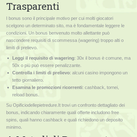
Trasparenti
I bonus sono il principale motivo per cui molti giocatori
scelgono un determinato sito, ma è fondamentale leggere le
condizioni. Un bonus benvenuto molto allettante può
nascondere requisiti di scommessa (wagering) troppo alti o
limiti di prelievo.
Leggi il requisito di wagering
: 30x il bonus è comune, ma
50x o più può essere penalizzante.
Controlla i limiti di prelievo
: alcuni casino impongono un
tetto giornaliero.
Esamina le promozioni ricorrenti
: cashback, tornei,
reload bonus.
Su Opificiodellepietredure.It trovi un confronto dettagliato dei
bonus, indicando chiaramente quali offerte includono free
spins, quali hanno cashback e quali richiedono un deposito
minimo.