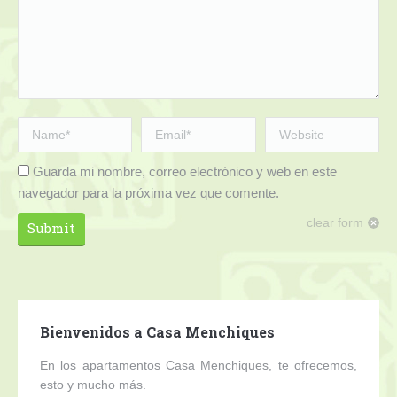
Name *
Email *
Website
Guarda mi nombre, correo electrónico y web en este
navegador para la próxima vez que comente.
clear form
Submit
Bienvenidos a Casa Menchiques
En los apartamentos Casa Menchiques, te ofrecemos,
esto y mucho más.