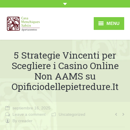
MENU
Inicio
5 Strategie Vincenti per
Apartamentos
Scegliere i Casino Online
Sahún
Non AAMS su
Entorno
Opificiodellepietredure.It
Rutas
Imágenes
septiembre 16, 2025
Leave a comment
Uncategorized
Tarifas
By
creader