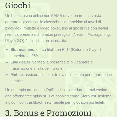
Giochi
Un buon casino online non AAMS deve fornire una vasta
gamma di giochi: dalle classiche slot machine ai tavoli di
blackjack, roulette e video poker, fino ai giochi live con dealer
reali. La presenza di fornitori prestigiosi (NetEnt, Microgaming,
Play’n GO) è un indicatore di qualità.
Slot machine
: cerca titoli con RTP (Return to Player)
superiore al 96%.
Live dealer
: verifica la presenza di più camere e
trasmissione in alta definizione.
Mobile
: assicurati che il sito sia ottimizzato per smartphone
e tablet.
Un esempio pratico: su Opificiodellepietredure.It trovi casino
che offrono free spins su slot popolari come Starburst, insieme
a giochi con cashback settimanale per i giocatori più fedeli.
3. Bonus e Promozioni