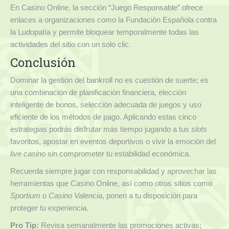
En Casino Online, la sección “Juego Responsable” ofrece
enlaces a organizaciones como la Fundación Española contra
la Ludopatía y permite bloquear temporalmente todas las
actividades del sitio con un solo clic.
Conclusión
Dominar la gestión del bankroll no es cuestión de suerte; es
una combinación de planificación financiera, elección
inteligente de bonos, selección adecuada de juegos y uso
eficiente de los métodos de pago. Aplicando estas cinco
estrategias podrás disfrutar más tiempo jugando a tus
slots
favoritos, apostar en eventos deportivos o vivir la emoción del
live casino
sin comprometer tu estabilidad económica.
Recuerda siempre jugar con responsabilidad y aprovechar las
herramientas que Casino Online, así como otros sitios como
Sportium
o
Casino Valencia
, ponen a tu disposición para
proteger tu experiencia.
Pro Tip:
Revisa semanalmente las promociones activas;