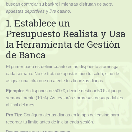
buscan controlar su bankroll mientras disfrutan de
slots
,
apuestas deportivas
y
live casino
.
1. Establece un
Presupuesto Realista y Usa
la Herramienta de Gestión
de Banca
El primer paso es definir cuánto estás dispuesto a arriesgar
cada semana. No se trata de apostar todo tu saldo, sino de
asignar una cifra que no afecte tus finanzas diarias.
Ejemplo:
Si dispones de 500 €, decide destinar 50 € al juego
semanalmente (10 %). Así evitarás sorpresas desagradables
al final del mes.
Pro Tip:
Configura alertas diarias en la app del casino para
recordar tu límite antes de iniciar cada sesión.
Pasos para crear tu presupuesto: