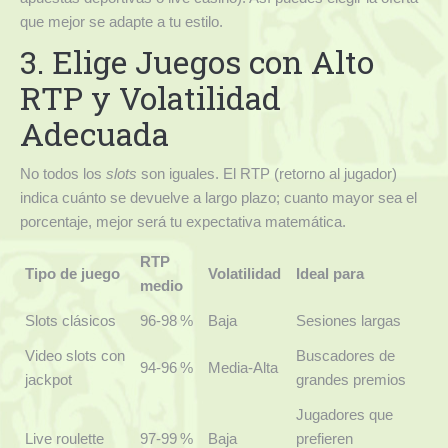
que mejor se adapte a tu estilo.
3. Elige Juegos con Alto
RTP y Volatilidad
Adecuada
No todos los
slots
son iguales. El RTP (retorno al jugador)
indica cuánto se devuelve a largo plazo; cuanto mayor sea el
porcentaje, mejor será tu expectativa matemática.
RTP
Tipo de juego
Volatilidad
Ideal para
medio
Slots clásicos
96‑98 %
Baja
Sesiones largas
Video slots con
Buscadores de
94‑96 %
Media‑Alta
jackpot
grandes premios
Jugadores que
Live roulette
97‑99 %
Baja
prefieren