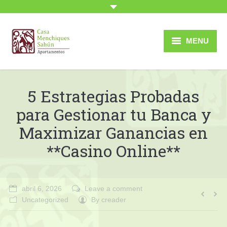
MENU
Inicio
5 Estrategias Probadas
Apartamentos
para Gestionar tu Banca y
Sahún
Maximizar Ganancias en
Entorno
**Casino Online**
Rutas
Imágenes
abril 6, 2026
Leave a comment
Uncategorized
By
creader
Tarifas