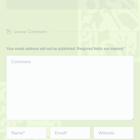
Leave Comment
Your email address will not be published. Required fields are marked
*
Comment
Name *
Email *
Website