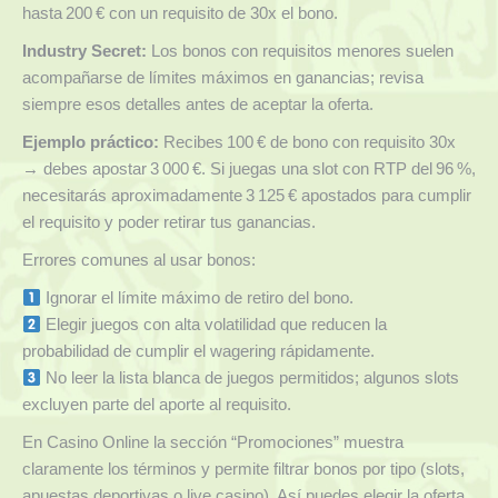
hasta 200 € con un requisito de 30x el bono.
Industry Secret:
Los bonos con requisitos menores suelen
acompañarse de límites máximos en ganancias; revisa
siempre esos detalles antes de aceptar la oferta.
Ejemplo práctico:
Recibes 100 € de bono con requisito 30x
→ debes apostar 3 000 €. Si juegas una slot con RTP del 96 %,
necesitarás aproximadamente 3 125 € apostados para cumplir
el requisito y poder retirar tus ganancias.
Errores comunes al usar bonos:
Ignorar el límite máximo de retiro del bono.
Elegir juegos con alta volatilidad que reducen la
probabilidad de cumplir el wagering rápidamente.
No leer la lista blanca de juegos permitidos; algunos slots
excluyen parte del aporte al requisito.
En Casino Online la sección “Promociones” muestra
claramente los términos y permite filtrar bonos por tipo (slots,
apuestas deportivas o live casino). Así puedes elegir la oferta