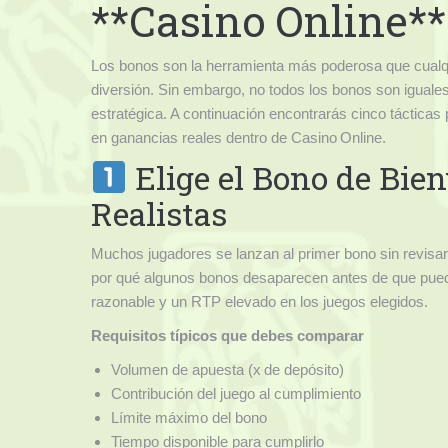
**Casino Online**
Los bonos son la herramienta más poderosa que cualqu
diversión. Sin embargo, no todos los bonos son iguales
estratégica. A continuación encontrarás cinco tácticas
en ganancias reales dentro de Casino Online.
Elige el Bono de Bie
Realistas
Muchos jugadores se lanzan al primer bono sin revisar
por qué algunos bonos desaparecen antes de que pueda
razonable y un RTP elevado en los juegos elegidos.
Requisitos típicos que debes comparar
Volumen de apuesta (x de depósito)
Contribución del juego al cumplimiento
Límite máximo del bono
Tiempo disponible para cumplirlo