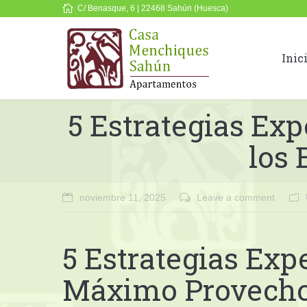
C/ Benasque, 6 | 22468 Sahún (Huesca)
Inic
5 Estrategias Ex
los 
noviembre 11, 2025
Leave a comment
5 Estrategias Expe
Máximo Provecho 