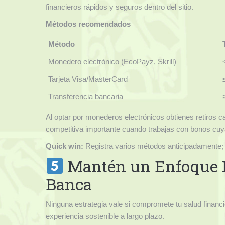
financieros rápidos y seguros dentro del sitio.
Métodos recomendados
Método
Monedero electrónico (EcoPayz, Skrill)
Tarjeta Visa/MasterCard
Transferencia bancaria
Al optar por monederos electrónicos obtienes retiros
competitiva importante cuando trabajas con bonos cuya 
Quick win:
Registra varios métodos anticipadamente; 
Mantén un Enfoque R
Banca
Ninguna estrategia vale si compromete tu salud financ
experiencia sostenible a largo plazo.