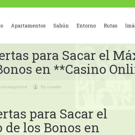
io
Apartamentos
Sahún
Entorno
Rutas
Imá
pertas para Sacar el M
Bonos en **Casino Onl
Uncategorized
By
creader
rtas para Sacar el
de los Bonos en