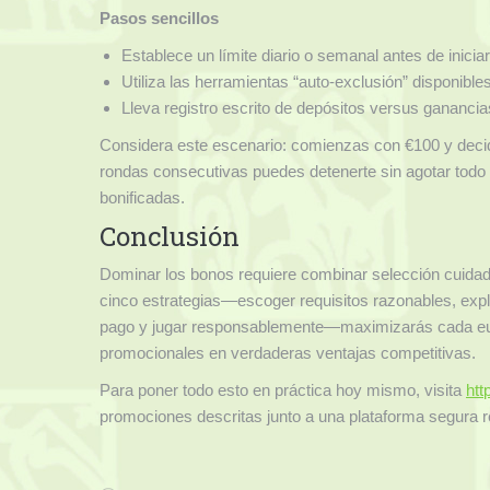
Pasos sencillos
Establece un límite diario o semanal antes de inicia
Utiliza las herramientas “auto‑exclusión” disponible
Lleva registro escrito de depósitos versus ganancia
Considera este escenario: comienzas con €100 y decid
rondas consecutivas puedes detenerte sin agotar todo 
bonificadas.
Conclusión
Dominar los bonos requiere combinar selección cuidados
cinco estrategias—escoger requisitos razonables, explo
pago y jugar responsablemente—maximizarás cada euro
promocionales en verdaderas ventajas competitivas.
Para poner todo esto en práctica hoy mismo, visita
htt
promociones descritas junto a una plataforma segura re