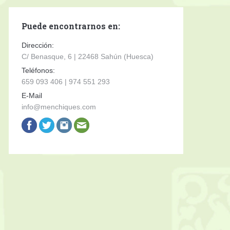
Puede encontrarnos en:
Dirección:
C/ Benasque, 6 | 22468 Sahún (Huesca)
Teléfonos:
659 093 406 | 974 551 293
E-Mail
info@menchiques.com