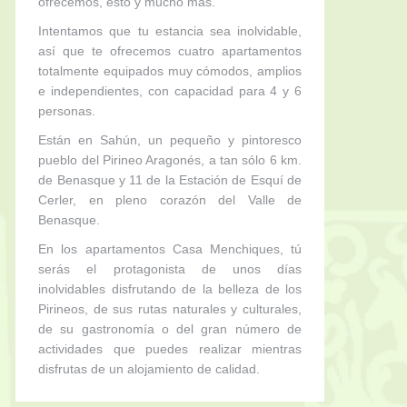
ofrecemos, esto y mucho más.
Intentamos que tu estancia sea inolvidable,
así que te ofrecemos cuatro apartamentos
totalmente equipados muy cómodos, amplios
e independientes, con capacidad para 4 y 6
personas.
Están en Sahún, un pequeño y pintoresco
pueblo del Pirineo Aragonés, a tan sólo 6 km.
de Benasque y 11 de la Estación de Esquí de
Cerler, en pleno corazón del Valle de
Benasque.
En los apartamentos Casa Menchiques, tú
serás el protagonista de unos días
inolvidables disfrutando de la belleza de los
Pirineos, de sus rutas naturales y culturales,
de su gastronomía o del gran número de
actividades que puedes realizar mientras
disfrutas de un alojamiento de calidad.