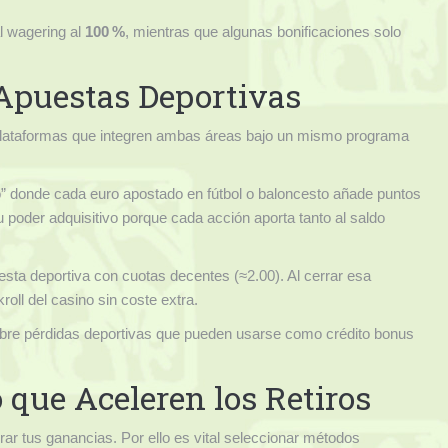
al wagering al
100 %
, mientras que algunas bonificaciones solo
puestas Deportivas
a plataformas que integren ambas áreas bajo un mismo programa
” donde cada euro apostado en fútbol o baloncesto añade puntos
u poder adquisitivo porque cada acción aporta tanto al saldo
sta deportiva con cuotas decentes (≈2.00). Al cerrar esa
ll del casino sin coste extra.
bre pérdidas deportivas que pueden usarse como crédito bonus
que Aceleren los Retiros
rar tus ganancias. Por ello es vital seleccionar métodos