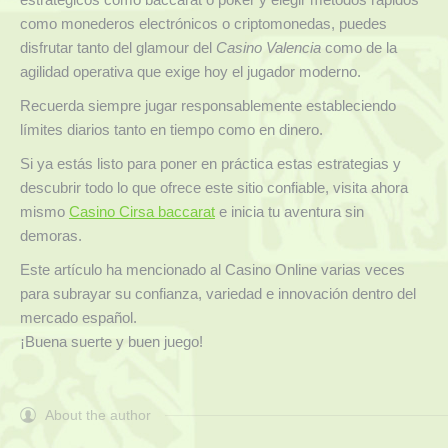
como monederos electrónicos o criptomonedas, puedes
disfrutar tanto del glamour del
Casino Valencia
como de la
agilidad operativa que exige hoy el jugador moderno.
Recuerda siempre jugar responsablemente estableciendo
límites diarios tanto en tiempo como en dinero.
Si ya estás listo para poner en práctica estas estrategias y
descubrir todo lo que ofrece este sitio confiable, visita ahora
mismo
Casino Cirsa baccarat
e inicia tu aventura sin
demoras.
Este artículo ha mencionado al Casino Online varias veces
para subrayar su confianza, variedad e innovación dentro del
mercado español.
¡Buena suerte y buen juego!
About the author