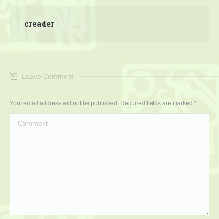
creader
Leave Comment
Your email address will not be published. Required fields are marked
*
Comment