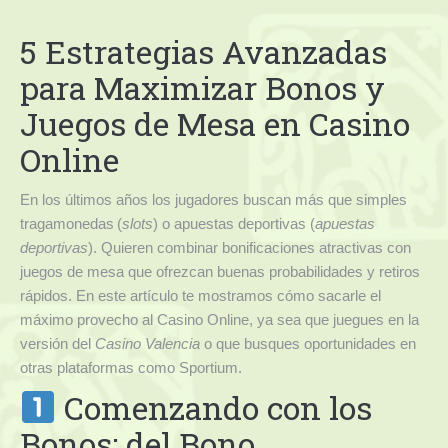
Contacto
5 Estrategias Avanzadas
para Maximizar Bonos y
Juegos de Mesa en Casino
Online
En los últimos años los jugadores buscan más que simples
tragamonedas (
slots
) o apuestas deportivas (
apuestas
deportivas
). Quieren combinar bonificaciones atractivas con
juegos de mesa que ofrezcan buenas probabilidades y retiros
rápidos. En este artículo te mostramos cómo sacarle el
máximo provecho al Casino Online, ya sea que juegues en la
versión del
Casino Valencia
o que busques oportunidades en
otras plataformas como Sportium.
Comenzando con los
Bonos: del Bono