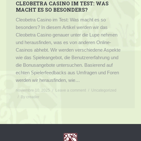
CLEOBETRA CASINO IM TEST: WAS
MACHT ES SO BESONDERS?
Cleobetra Casino im Test: Was macht es so
besonders? In diesem Artikel werden wir das
Cleobetra Casino genauer unter die Lupe nehmen
und herausfinden, was es von anderen Online-
Casinos abhebt. Wir werden verschiedene Aspekte
wie das Spieleangebot, die Benutzererfahrung und
die Bonusangebote untersuchen. Basierend auf
echten Spielerfeedbacks aus Umfragen und Foren
werden wir herausfinden, wie…
noviembre 10, 2025
Leave a comment
Uncategorized
By
creader