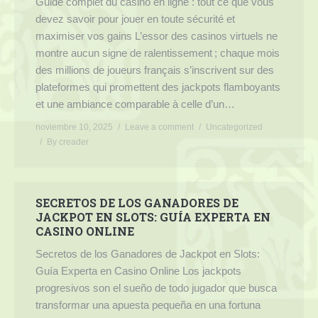
Contacto
Guide complet du casino en ligne : tout ce que vous
devez savoir pour jouer en toute sécurité et
maximiser vos gains L’essor des casinos virtuels ne
montre aucun signe de ralentissement ; chaque mois
des millions de joueurs français s’inscrivent sur des
plateformes qui promettent des jackpots flamboyants
et une ambiance comparable à celle d’un…
noviembre 10, 2025
Leave a comment
Uncategorized
By
creader
SECRETOS DE LOS GANADORES DE
JACKPOT EN SLOTS: GUÍA EXPERTA EN
CASINO ONLINE
Secretos de los Ganadores de Jackpot en Slots:
Guía Experta en Casino Online Los jackpots
progresivos son el sueño de todo jugador que busca
transformar una apuesta pequeña en una fortuna