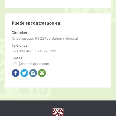
Puede encontrarnos en:
Dirección:
C/ Benasque, 6 | 22468 Sahún (Huesca)
Teléfonos:
659 093 406 | 974 551 293
E-Mail
info@menchiques.com