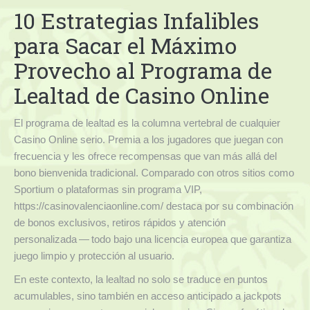
Contacto
10 Estrategias Infalibles
para Sacar el Máximo
Provecho al Programa de
Lealtad de Casino Online
El programa de lealtad es la columna vertebral de cualquier
Casino Online serio. Premia a los jugadores que juegan con
frecuencia y les ofrece recompensas que van más allá del
bono bienvenida tradicional. Comparado con otros sitios como
Sportium o plataformas sin programa VIP,
https://casinovalenciaonline.com/ destaca por su combinación
de bonos exclusivos, retiros rápidos y atención
personalizada — todo bajo una licencia europea que garantiza
juego limpio y protección al usuario.
En este contexto, la lealtad no solo se traduce en puntos
acumulables, sino también en acceso anticipado a jackpots