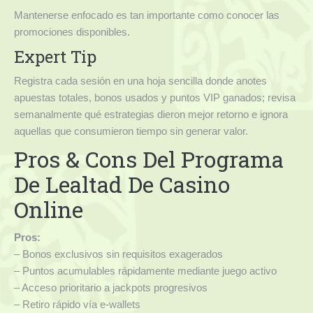
Mantenerse enfocado es tan importante como conocer las
promociones disponibles.
Expert Tip
Registra cada sesión en una hoja sencilla donde anotes
apuestas totales, bonos usados y puntos VIP ganados; revisa
semanalmente qué estrategias dieron mejor retorno e ignora
aquellas que consumieron tiempo sin generar valor.
Pros & Cons Del Programa
De Lealtad De Casino
Online
Pros:
– Bonos exclusivos sin requisitos exagerados
– Puntos acumulables rápidamente mediante juego activo
– Acceso prioritario a jackpots progresivos
– Retiro rápido vía e‑wallets