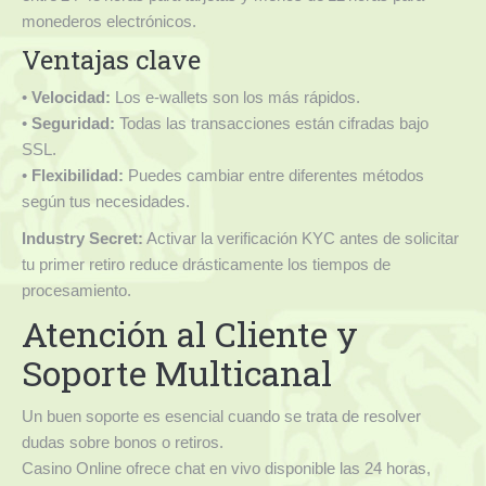
monederos electrónicos.
Ventajas clave
•
Velocidad:
Los e‑wallets son los más rápidos.
•
Seguridad:
Todas las transacciones están cifradas bajo
SSL.
•
Flexibilidad:
Puedes cambiar entre diferentes métodos
según tus necesidades.
Industry Secret:
Activar la verificación KYC antes de solicitar
tu primer retiro reduce drásticamente los tiempos de
procesamiento.
Atención al Cliente y
Soporte Multicanal
Un buen soporte es esencial cuando se trata de resolver
dudas sobre bonos o retiros.
Casino Online ofrece chat en vivo disponible las 24 horas,