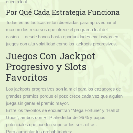
cuenta leal.
Por Qué Cada Estrategia Funciona
Todas estas tácticas están diseñadas para aprovechar al
máximo los recursos que ofrece el programa leal del
casino — desde bonos hasta oportunidades exclusivas en
juegos con alta volatilidad como los jackpots progresivos.
Juegos Con Jackpot
Progresivo y Slots
Favoritos
Los jackpots progresivos son la miel para los cazadores de
grandes premios porque el pozo crece cada vez que alguien
juega sin ganar el premio mayor.
Entre los favoritos se encuentran “Mega Fortune” y “Hall of
Gods”, ambos con RTP alrededor del 96 % y pagos
potenciales que pueden superar los seis cifras.
Para aumentar tus probabilidades: