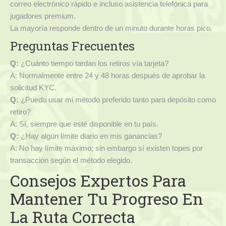
correo electrónico rápido e incluso asistencia telefónica para
jugadores premium.
La mayoría responde dentro de un minuto durante horas pico.
Preguntas Frecuentes
Q:
¿Cuánto tiempo tardan los retiros vía tarjeta?
A: Normalmente entre 24 y 48 horas después de aprobar la
solicitud KYC.
Q:
¿Puedo usar mi método preferido tanto para depósito como
retiro?
A: Sí, siempre que esté disponible en tu país.
Q:
¿Hay algún límite diario en mis ganancias?
A: No hay límite máximo; sin embargo sí existen topes por
transacción según el método elegido.
Consejos Expertos Para
Mantener Tu Progreso En
La Ruta Correcta