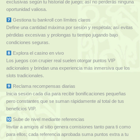
exclusivas según tu historial de juego; así no perderás ninguna
oportunidad valiosa.
Gestiona tu bankroll con límites claros
Define una cantidad máxima por sesión y respétala; así evitas
pérdidas excesivas y prolongas tu tiempo jugando bajo
condiciones seguras.
Explora el casino en vivo
Los juegos con crupier real suelen otorgar puntos VIP
adicionales y brindan una experiencia más inmersiva que los
slots tradicionales.
Reclama recompensas diarias
Inicia sesión cada día para recibir bonificaciones pequeñas
pero constantes que se suman rápidamente al total de tus
beneficios VIP.
Sube de nivel mediante referencias
Invitar a amigos al sitio genera comisiones tanto para ti como
para ellos; cada referencia aprobada suma puntos extra a tu