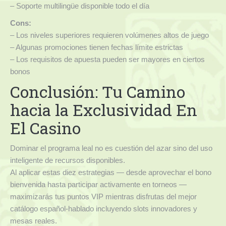
– Soporte multilingüe disponible todo el día
Cons:
– Los niveles superiores requieren volúmenes altos de juego
– Algunas promociones tienen fechas límite estrictas
– Los requisitos de apuesta pueden ser mayores en ciertos
bonos
Conclusión: Tu Camino
hacia la Exclusividad En
El Casino
Dominar el programa leal no es cuestión del azar sino del uso
inteligente de recursos disponibles.
Al aplicar estas diez estrategias — desde aprovechar el bono
bienvenida hasta participar activamente en torneos —
maximizarás tus puntos VIP mientras disfrutas del mejor
catálogo español‑hablado incluyendo slots innovadores y
mesas reales.