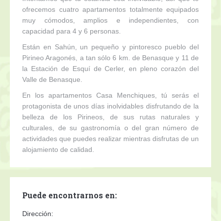
ofrecemos cuatro apartamentos totalmente equipados
muy cómodos, amplios e independientes, con
capacidad para 4 y 6 personas.
Están en Sahún, un pequeño y pintoresco pueblo del
Pirineo Aragonés, a tan sólo 6 km. de Benasque y 11 de
la Estación de Esquí de Cerler, en pleno corazón del
Valle de Benasque.
En los apartamentos Casa Menchiques, tú serás el
protagonista de unos días inolvidables disfrutando de la
belleza de los Pirineos, de sus rutas naturales y
culturales, de su gastronomía o del gran número de
actividades que puedes realizar mientras disfrutas de un
alojamiento de calidad.
Puede encontrarnos en:
Dirección: