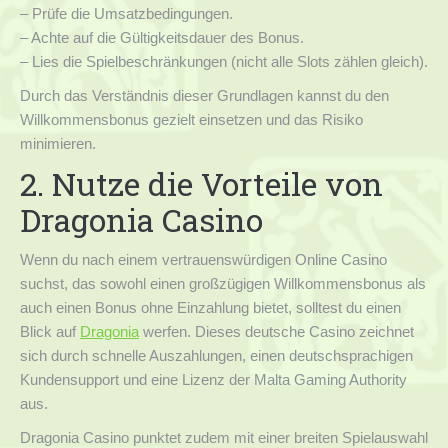
– Prüfe die Umsatzbedingungen.
– Achte auf die Gültigkeitsdauer des Bonus.
– Lies die Spielbeschränkungen (nicht alle Slots zählen gleich).
Durch das Verständnis dieser Grundlagen kannst du den
Willkommensbonus gezielt einsetzen und das Risiko
minimieren.
2. Nutze die Vorteile von
Dragonia Casino
Wenn du nach einem vertrauenswürdigen Online Casino
suchst, das sowohl einen großzügigen Willkommensbonus als
auch einen Bonus ohne Einzahlung bietet, solltest du einen
Blick auf
Dragonia
werfen. Dieses deutsche Casino zeichnet
sich durch schnelle Auszahlungen, einen deutschsprachigen
Kundensupport und eine Lizenz der Malta Gaming Authority
aus.
Dragonia Casino punktet zudem mit einer breiten Spielauswahl