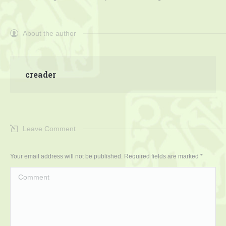
About the author
creader
Leave Comment
Your email address will not be published. Required fields are marked
*
Comment