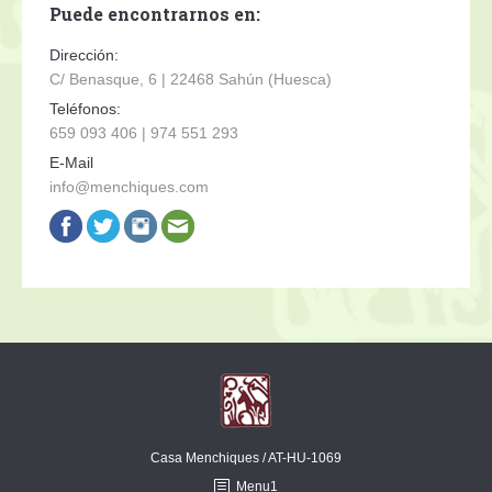
Puede encontrarnos en:
Dirección:
C/ Benasque, 6 | 22468 Sahún (Huesca)
Teléfonos:
659 093 406 | 974 551 293
E-Mail
info@menchiques.com
Casa Menchiques / AT-HU-1069
Menu1