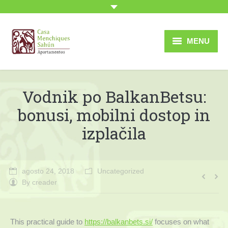
MENU
Inicio
Vodnik po BalkanBetsu:
Apartamentos
bonusi, mobilni dostop in
Sahún
izplačila
Entorno
Rutas
agosto 24, 2018
Uncategorized
By
creader
Imágenes
Tarifas
This practical guide to
https://balkanbets.si/
focuses on what