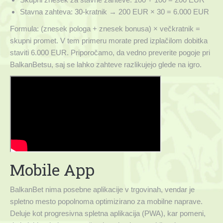
Stavna zahteva: 30-kratnik → 200 EUR × 30 = 6.000 EUR
Formula: (znesek pologa + znesek bonusa) × večkratnik =
skupni promet. V tem primeru morate pred izplačilom dobitka
staviti 6.000 EUR. Priporočamo, da vedno preverite pogoje pri
BalkanBetsu, saj se lahko zahteve razlikujejo glede na igro.
Mobile App
BalkanBet nima posebne aplikacije v trgovinah, vendar je
spletno mesto popolnoma optimizirano za mobilne naprave.
Deluje kot progresivna spletna aplikacija (PWA), kar pomeni,