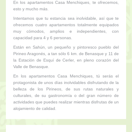
En los apartamentos Casa Menchiques, te ofrecemos,
esto y mucho más.
Intentamos que tu estancia sea inolvidable, así que te
ofrecemos cuatro apartamentos totalmente equipados
muy cómodos, amplios e independientes, con
capacidad para 4 y 6 personas.
Están en Sahún, un pequeño y pintoresco pueblo del
Pirineo Aragonés, a tan sólo 6 km. de Benasque y 11 de
la Estación de Esquí de Cerler, en pleno corazón del
Valle de Benasque.
En los apartamentos Casa Menchiques, tú serás el
protagonista de unos días inolvidables disfrutando de la
belleza de los Pirineos, de sus rutas naturales y
culturales, de su gastronomía o del gran número de
actividades que puedes realizar mientras disfrutas de un
alojamiento de calidad.