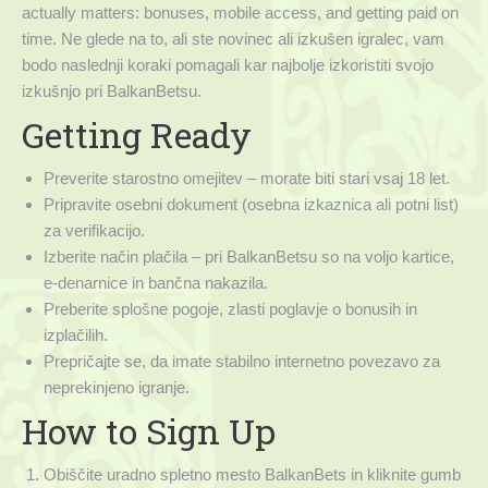
Contacto
actually matters: bonuses, mobile access, and getting paid on
time. Ne glede na to, ali ste novinec ali izkušen igralec, vam
bodo naslednji koraki pomagali kar najbolje izkoristiti svojo
izkušnjo pri BalkanBetsu.
Getting Ready
Preverite starostno omejitev – morate biti stari vsaj 18 let.
Pripravite osebni dokument (osebna izkaznica ali potni list)
za verifikacijo.
Izberite način plačila – pri BalkanBetsu so na voljo kartice,
e-denarnice in bančna nakazila.
Preberite splošne pogoje, zlasti poglavje o bonusih in
izplačilih.
Prepričajte se, da imate stabilno internetno povezavo za
neprekinjeno igranje.
How to Sign Up
Obiščite uradno spletno mesto BalkanBets in kliknite gumb