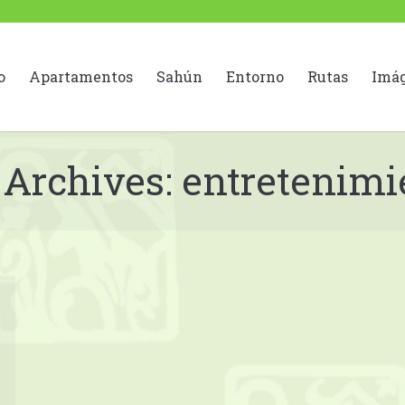
o
Apartamentos
Sahún
Entorno
Rutas
Imá
 Archives:
entretenimi