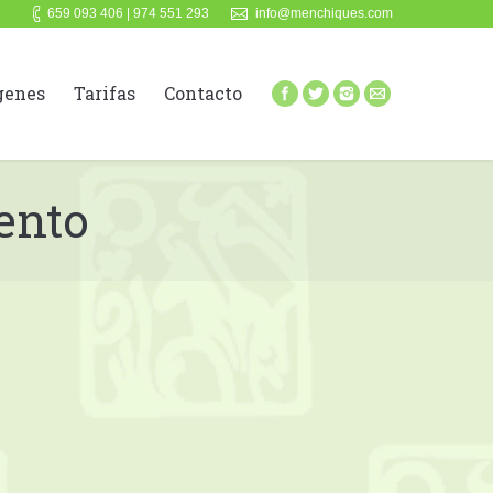
659 093 406 | 974 551 293
info@menchiques.com
genes
Tarifas
Contacto
ento