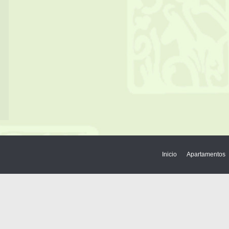
Inicio
Apartamentos