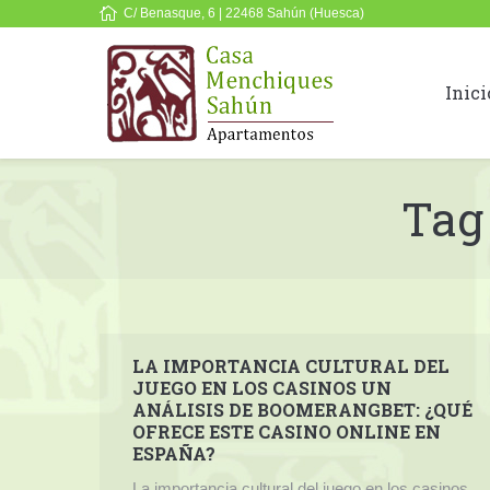
C/ Benasque, 6 | 22468 Sahún (Huesca)
Inici
Tag
LA IMPORTANCIA CULTURAL DEL
JUEGO EN LOS CASINOS UN
ANÁLISIS DE BOOMERANGBET: ¿QUÉ
OFRECE ESTE CASINO ONLINE EN
ESPAÑA?
La importancia cultural del juego en los casinos