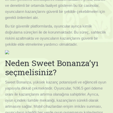
ve denetimli bir ortamda faaliyet gösteren bu tür casinolar,
oyuncuların kazançlarını güvenli bir şekilde çekebilmeleri için
gerekli önlemleri alır.
Bu tür güvenilir platformlarda, oyuncular ayrıca kimlik
doğrulama süreçleri ile de korunmaktadır. Bu süreç, sahtecilik
riskini azaltmakta ve oyuncuların kazançlarını güvenli bir
şekilde elde etmelerine yardımcı olmaktadır.
Neden Sweet Bonanza’yı
seçmelisiniz?
Sweet Bonanza, yüksek kazanç potansiyeli ve eğlenceli oyun
yapısıyla dikkat çekmektedir. Oyuncular, %96.5 geri ödeme
oranı ile kazançlarını artırma olanağına sahiptirler. Ayrıca,
oyun içindeki tumble mekaniği, kazançların sürekli olarak
artmasını sağlar. Mobil cihazlardan erişim imkânı sunması,
oyuncuların istediği her yerde oyun oynamasını kolaylaştırır.