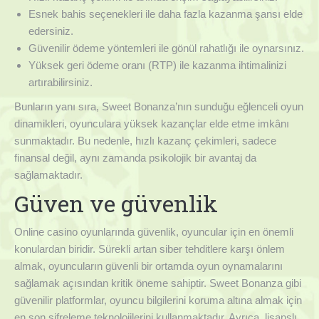
Esnek bahis seçenekleri ile daha fazla kazanma şansı elde
edersiniz.
Güvenilir ödeme yöntemleri ile gönül rahatlığı ile oynarsınız.
Yüksek geri ödeme oranı (RTP) ile kazanma ihtimalinizi
artırabilirsiniz.
Bunların yanı sıra, Sweet Bonanza’nın sunduğu eğlenceli oyun
dinamikleri, oyunculara yüksek kazançlar elde etme imkânı
sunmaktadır. Bu nedenle, hızlı kazanç çekimleri, sadece
finansal değil, aynı zamanda psikolojik bir avantaj da
sağlamaktadır.
Güven ve güvenlik
Online casino oyunlarında güvenlik, oyuncular için en önemli
konulardan biridir. Sürekli artan siber tehditlere karşı önlem
almak, oyuncuların güvenli bir ortamda oyun oynamalarını
sağlamak açısından kritik öneme sahiptir. Sweet Bonanza gibi
güvenilir platformlar, oyuncu bilgilerini koruma altına almak için
en son şifreleme teknolojilerini kullanmaktadır. Ayrıca, lisanslı