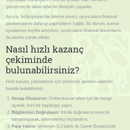
güvencesi ile daha rahat bir deneyim yaşarlar.
Ayrıca, hızla işleyen bir ödeme süreci, oyuncuların finansal
planlamalarını daha iyi yapmalarını sağlar. Bu durum, kumar
oyunlarının keyfini artırırken, oyuncuların finansal durumlarını
da olumlu yönde etkiler.
Nasıl hızlı kazanç
çekiminde
bulunabilirsiniz?
Hızlı kazanç çekimleriniz için izlemeniz gereken adımları
burada bulabilirsiniz:
Hesap Oluşturun:
Online kumar sitesi için bir hesap
açarak, hızlı bir başlangıç yapın.
Bilgilerinizi Doğrulayın:
Kimlik doğrulama sürecini
tamamlayarak, ödemelerinizi hızlandırın.
Para Yatırın:
Minimum 0.2 bahis ile Sweet Bonanza’da