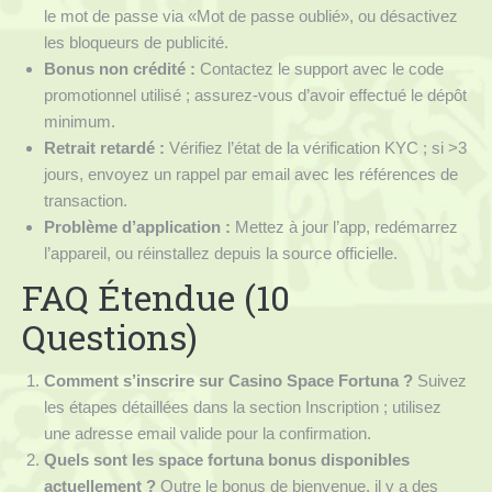
le mot de passe via «Mot de passe oublié», ou désactivez
les bloqueurs de publicité.
Bonus non crédité :
Contactez le support avec le code
promotionnel utilisé ; assurez-vous d’avoir effectué le dépôt
minimum.
Retrait retardé :
Vérifiez l’état de la vérification KYC ; si >3
jours, envoyez un rappel par email avec les références de
transaction.
Problème d’application :
Mettez à jour l’app, redémarrez
l’appareil, ou réinstallez depuis la source officielle.
FAQ Étendue (10
Questions)
Comment s’inscrire sur Casino Space Fortuna ?
Suivez
les étapes détaillées dans la section Inscription ; utilisez
une adresse email valide pour la confirmation.
Quels sont les space fortuna bonus disponibles
actuellement ?
Outre le bonus de bienvenue, il y a des