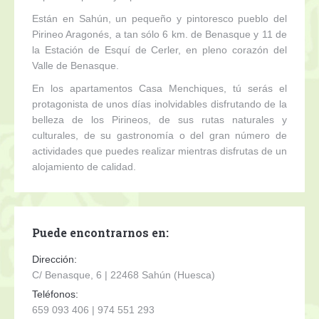
Están en Sahún, un pequeño y pintoresco pueblo del
Pirineo Aragonés, a tan sólo 6 km. de Benasque y 11 de
la Estación de Esquí de Cerler, en pleno corazón del
Valle de Benasque.
En los apartamentos Casa Menchiques, tú serás el
protagonista de unos días inolvidables disfrutando de la
belleza de los Pirineos, de sus rutas naturales y
culturales, de su gastronomía o del gran número de
actividades que puedes realizar mientras disfrutas de un
alojamiento de calidad.
Puede encontrarnos en:
Dirección:
C/ Benasque, 6 | 22468 Sahún (Huesca)
Teléfonos:
659 093 406 | 974 551 293