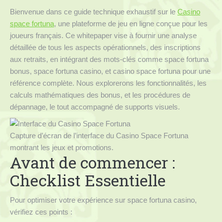
Contacto
Bienvenue dans ce guide technique exhaustif sur le
Casino
space fortuna
, une plateforme de jeu en ligne conçue pour les
joueurs français. Ce whitepaper vise à fournir une analyse
détaillée de tous les aspects opérationnels, des inscriptions
aux retraits, en intégrant des mots-clés comme space fortuna
bonus, space fortuna casino, et casino space fortuna pour une
référence complète. Nous explorerons les fonctionnalités, les
calculs mathématiques des bonus, et les procédures de
dépannage, le tout accompagné de supports visuels.
Capture d’écran de l’interface du Casino Space Fortuna
montrant les jeux et promotions.
Avant de commencer :
Checklist Essentielle
Pour optimiser votre expérience sur space fortuna casino,
vérifiez ces points :