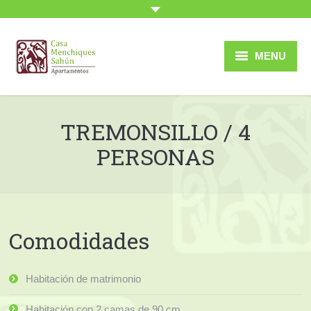
MENU
Inicio
TREMONSILLO / 4
Apartamentos
PERSONAS
Sahún
Entorno
Rutas
Comodidades
Imágenes
Habitación de matrimonio
Tarifas
Habitación con 2 camas de 90 cm.