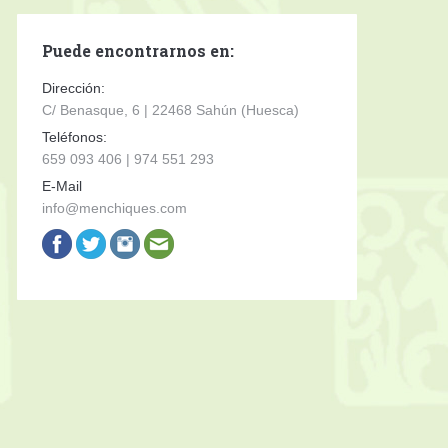
Puede encontrarnos en:
Dirección:
C/ Benasque, 6 | 22468 Sahún (Huesca)
Teléfonos:
659 093 406 | 974 551 293
E-Mail
info@menchiques.com