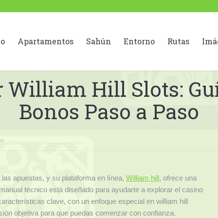
io
Apartamentos
Sahún
Entorno
Rutas
Imá
William Hill Slots: Guí
Bonos Paso a Paso
er
las apuestas, y su plataforma en línea,
William hill
, ofrece una
 manual técnico está diseñado para ayudarte a explorar el casino
 características clave, con un enfoque especial en william hill
isión objetiva para que puedas comenzar con confianza.