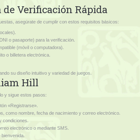
 de Verificación Rápida
apuestas, asegúrate de cumplir con estos requisitos básicos:
ocales).
DNI o pasaporte) para la verificación.
mpatible (móvil o computadora).
o o billetera electrónica.
ando su diseño intuitivo y variedad de juegos.
liam Hill
llo y sigue estos pasos:
 botón «Registrarse».
os, como nombre, fecha de nacimiento y correo electrónico.
y condiciones.
correo electrónico o mediante SMS.
e bienvenida.