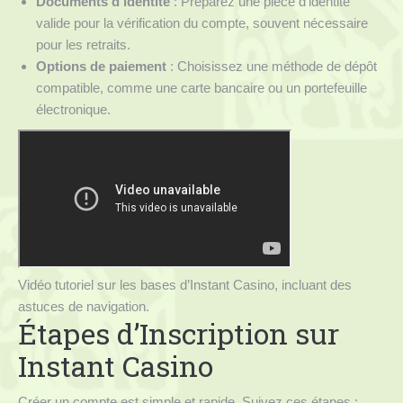
Documents d’identité
: Préparez une pièce d’identité
valide pour la vérification du compte, souvent nécessaire
pour les retraits.
Options de paiement
: Choisissez une méthode de dépôt
compatible, comme une carte bancaire ou un portefeuille
électronique.
Vidéo tutoriel sur les bases d’Instant Casino, incluant des
astuces de navigation.
Étapes d’Inscription sur
Instant Casino
Créer un compte est simple et rapide. Suivez ces étapes :