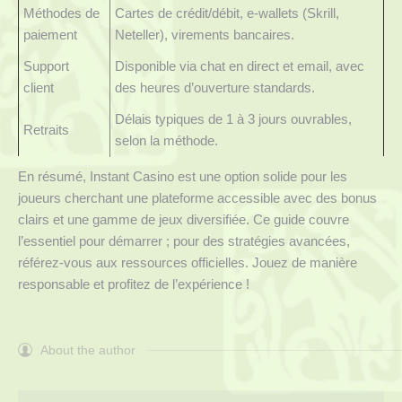
Méthodes de
Cartes de crédit/débit, e-wallets (Skrill,
paiement
Neteller), virements bancaires.
Support
Disponible via chat en direct et email, avec
client
des heures d’ouverture standards.
Délais typiques de 1 à 3 jours ouvrables,
Retraits
selon la méthode.
En résumé, Instant Casino est une option solide pour les
joueurs cherchant une plateforme accessible avec des bonus
clairs et une gamme de jeux diversifiée. Ce guide couvre
l’essentiel pour démarrer ; pour des stratégies avancées,
référez-vous aux ressources officielles. Jouez de manière
responsable et profitez de l’expérience !
About the author