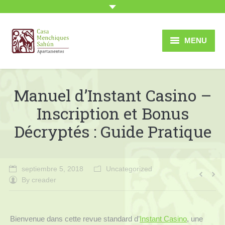
MENU
Inicio
Manuel d’Instant Casino –
Apartamentos
Inscription et Bonus
Sahún
Décryptés : Guide Pratique
Entorno
Rutas
septiembre 5, 2018
Uncategorized
By
creader
Imágenes
Tarifas
Bienvenue dans cette revue standard d’
Instant Casino
, une