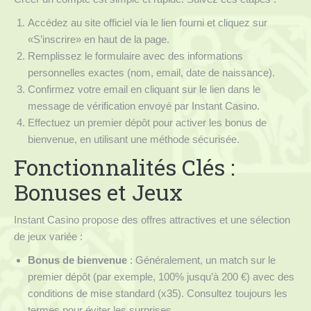
Accédez au site officiel via le lien fourni et cliquez sur
«S’inscrire» en haut de la page.
Remplissez le formulaire avec des informations
personnelles exactes (nom, email, date de naissance).
Confirmez votre email en cliquant sur le lien dans le
message de vérification envoyé par Instant Casino.
Effectuez un premier dépôt pour activer les bonus de
bienvenue, en utilisant une méthode sécurisée.
Fonctionnalités Clés :
Bonuses et Jeux
Instant Casino propose des offres attractives et une sélection
de jeux variée :
Bonus de bienvenue
: Généralement, un match sur le
premier dépôt (par exemple, 100% jusqu’à 200 €) avec des
conditions de mise standard (x35). Consultez toujours les
termes pour éviter les surprises.