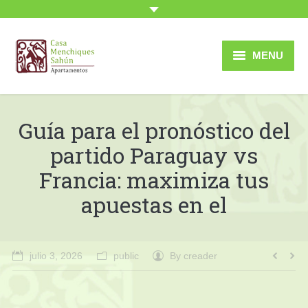
MENU
Inicio
Guía para el pronóstico del
Apartamentos
partido Paraguay vs
Sahún
Francia: maximiza tus
Entorno
apuestas en el
Rutas
Imágenes
julio 3, 2026
public
By
creader
Tarifas