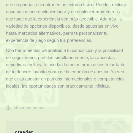
que no podrías encontrar en un entorno físico. Puedes realizar
apuestas desde cualquier lugar y en cualquier momento, lo
que hace que la experiencia sea más accesible. Además, la
variedad de opciones disponibles, desde apuestas en vivo
hasta mercados alternativos, permite personalizar tu
experiencia de juego según tus preferencias.
Con herramientas de análisis a tu disposición y la posibilidad
de seguir varios partidos simultáneamente, las apuestas
deportivas en línea te brindan la mejor forma de disfrutar tanto
de tu deporte favorito como de la emoción de apostar. Ya sea
que elijas apostar en partidos internacionales o competencias
locales, las oportunidades son prácticamente infinitas.
About the author
creader