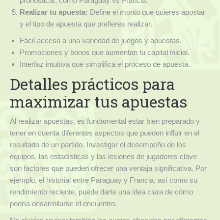
pronosticar, como Paraguay vs Francia.
Realizar tu apuesta:
Define el monto que quieres apostar
y el tipo de apuesta que prefieres realizar.
Fácil acceso a una variedad de juegos y apuestas.
Promociones y bonos que aumentan tu capital inicial.
Interfaz intuitiva que simplifica el proceso de apuesta.
Detalles prácticos para
maximizar tus apuestas
Al realizar apuestas, es fundamental estar bien preparado y
tener en cuenta diferentes aspectos que pueden influir en el
resultado de un partido. Investigar el desempeño de los
equipos, las estadísticas y las lesiones de jugadores clave
son factores que pueden ofrecer una ventaja significativa. Por
ejemplo, el historial entre Paraguay y Francia, así como su
rendimiento reciente, puede darte una idea clara de cómo
podría desarrollarse el encuentro.