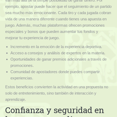
van más allá de la simple posibilidad de ganar dinero. Por
ejemplo, apostar puede hacer que el seguimiento de un partido
sea mucho más emocionante. Cada tiro y cada jugada cobran
vida de una manera diferente cuando tienes una apuesta en
juego. Además, muchas plataformas ofrecen promociones
especiales y bonos que pueden aumentar tus fondos y
mejorar tu experiencia de juego.
Incremento en la emoción de la experiencia deportiva.
Acceso a consejos y análisis de expertos en la materia.
Oportunidades de ganar premios adicionales a través de
promociones.
Comunidad de apostadores donde puedes compartir
experiencias.
Estos beneficios convierten la actividad en una propuesta no
solo de entretenimiento, sino también de interacción y
aprendizaje.
Confianza y seguridad en