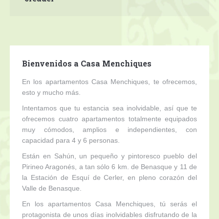
Bienvenidos a Casa Menchiques
En los apartamentos Casa Menchiques, te ofrecemos,
esto y mucho más.
Intentamos que tu estancia sea inolvidable, así que te
ofrecemos cuatro apartamentos totalmente equipados
muy cómodos, amplios e independientes, con
capacidad para 4 y 6 personas.
Están en Sahún, un pequeño y pintoresco pueblo del
Pirineo Aragonés, a tan sólo 6 km. de Benasque y 11 de
la Estación de Esquí de Cerler, en pleno corazón del
Valle de Benasque.
En los apartamentos Casa Menchiques, tú serás el
protagonista de unos días inolvidables disfrutando de la