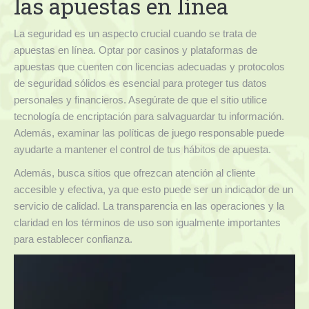
las apuestas en línea
La seguridad es un aspecto crucial cuando se trata de
apuestas en línea. Optar por casinos y plataformas de
apuestas que cuenten con licencias adecuadas y protocolos
de seguridad sólidos es esencial para proteger tus datos
personales y financieros. Asegúrate de que el sitio utilice
tecnología de encriptación para salvaguardar tu información.
Además, examinar las políticas de juego responsable puede
ayudarte a mantener el control de tus hábitos de apuesta.
Además, busca sitios que ofrezcan atención al cliente
accesible y efectiva, ya que esto puede ser un indicador de un
servicio de calidad. La transparencia en las operaciones y la
claridad en los términos de uso son igualmente importantes
para establecer confianza.