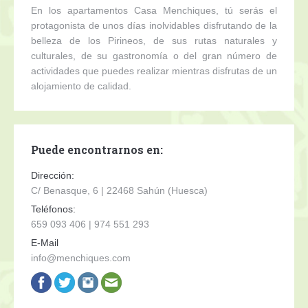
En los apartamentos Casa Menchiques, tú serás el
protagonista de unos días inolvidables disfrutando de la
belleza de los Pirineos, de sus rutas naturales y
culturales, de su gastronomía o del gran número de
actividades que puedes realizar mientras disfrutas de un
alojamiento de calidad.
Puede encontrarnos en:
Dirección:
C/ Benasque, 6 | 22468 Sahún (Huesca)
Teléfonos:
659 093 406 | 974 551 293
E-Mail
info@menchiques.com