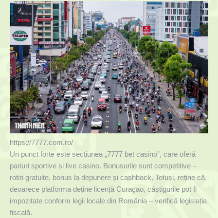
https://7777.com.ro/
Un punct forte este secțiunea „7777 bet casino”, care oferă
pariuri sportive și live casino. Bonusurile sunt competitive –
rotiri gratuite, bonus la depunere și cashback. Totuși, reține că,
deoarece platforma deține licență Curaçao, câștigurile pot fi
impozitate conform legii locale din România – verifică legislația
fiscală.