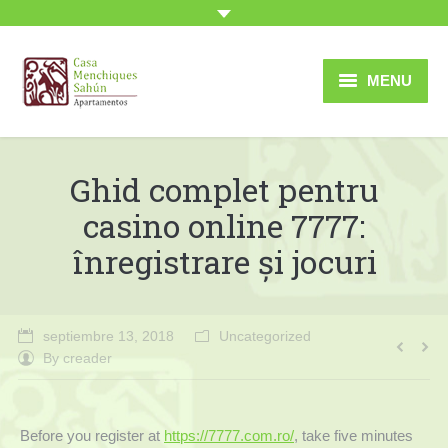
MENU
Inicio
Ghid complet pentru
Apartamentos
casino online 7777:
Sahún
înregistrare și jocuri
Entorno
Rutas
septiembre 13, 2018
Uncategorized
By
creader
Imágenes
Tarifas
Before you register at
https://7777.com.ro/
, take five minutes