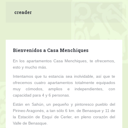
creader
Bienvenidos a Casa Menchiques
En los apartamentos Casa Menchiques, te ofrecemos,
esto y mucho más.
Intentamos que tu estancia sea inolvidable, así que te
ofrecemos cuatro apartamentos totalmente equipados
muy cómodos, amplios e independientes, con
capacidad para 4 y 6 personas.
Están en Sahún, un pequeño y pintoresco pueblo del
Pirineo Aragonés, a tan sólo 6 km. de Benasque y 11 de
la Estación de Esquí de Cerler, en pleno corazón del
Valle de Benasque.