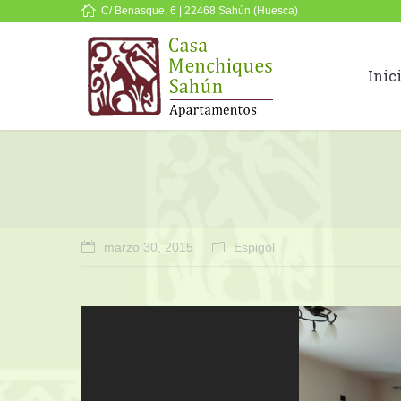
C/ Benasque, 6 | 22468 Sahún (Huesca)
Inic
marzo 30, 2015
Espigol