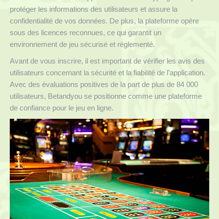
protéger les informations des utilisateurs et assure la
confidentialité de vos données. De plus, la plateforme opère
sous des licences reconnues, ce qui garantit un
environnement de jeu sécurisé et réglementé.
Avant de vous inscrire, il est important de vérifier les avis des
utilisateurs concernant la sécurité et la fiabilité de l’application.
Avec des évaluations positives de la part de plus de 84 000
utilisateurs, Betandyou se positionne comme une plateforme
de confiance pour le jeu en ligne.