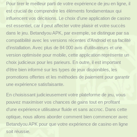
Pour tirer le meilleur parti de votre expérience de jeu en ligne, il
est crucial de comprendre les éléments fondamentaux qui
influencent vos décisions. Le choix d’une application de casino
est essentiel, car il peut affecter votre plaisir et votre succès
dans le jeu. Betandyou APK, par exemple, se distingue par sa
compatibilité avec les versions récentes d’Android et sa facilité
d’installation. Avec plus de 84 000 avis d’utilisateurs et une
version optimisée pour mobile, cette application représente un
choix judicieux pour les parieurs. En outre, il est important
d’être bien informé sur les types de jeux disponibles, les
promotions offertes et les méthodes de paiement pour garantir
une expérience satisfaisante.
En choisissant judicieusement votre plateforme de jeu, vous
pouvez maximiser vos chances de gains tout en profitant
d’une expérience utilisateur fluide et sans accroc. Dans cette
optique, nous allons aborder comment bien commencer avec
Betandyou APK pour que votre expérience de casino en ligne
soit réussie.