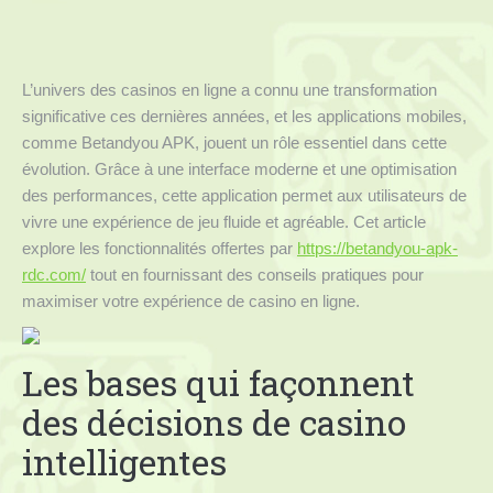
Contacto
L’univers des casinos en ligne a connu une transformation
significative ces dernières années, et les applications mobiles,
comme Betandyou APK, jouent un rôle essentiel dans cette
évolution. Grâce à une interface moderne et une optimisation
des performances, cette application permet aux utilisateurs de
vivre une expérience de jeu fluide et agréable. Cet article
explore les fonctionnalités offertes par
https://betandyou-apk-
rdc.com/
tout en fournissant des conseils pratiques pour
maximiser votre expérience de casino en ligne.
Les bases qui façonnent
des décisions de casino
intelligentes