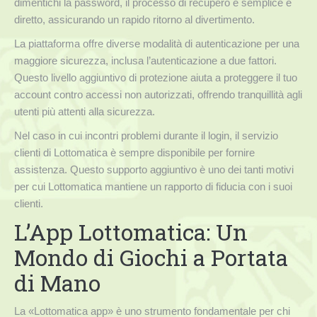
dimentichi la password, il processo di recupero è semplice e
diretto, assicurando un rapido ritorno al divertimento.
La piattaforma offre diverse modalità di autenticazione per una
maggiore sicurezza, inclusa l’autenticazione a due fattori.
Questo livello aggiuntivo di protezione aiuta a proteggere il tuo
account contro accessi non autorizzati, offrendo tranquillità agli
utenti più attenti alla sicurezza.
Nel caso in cui incontri problemi durante il login, il servizio
clienti di Lottomatica è sempre disponibile per fornire
assistenza. Questo supporto aggiuntivo è uno dei tanti motivi
per cui Lottomatica mantiene un rapporto di fiducia con i suoi
clienti.
L’App Lottomatica: Un
Mondo di Giochi a Portata
di Mano
La «Lottomatica app» è uno strumento fondamentale per chi