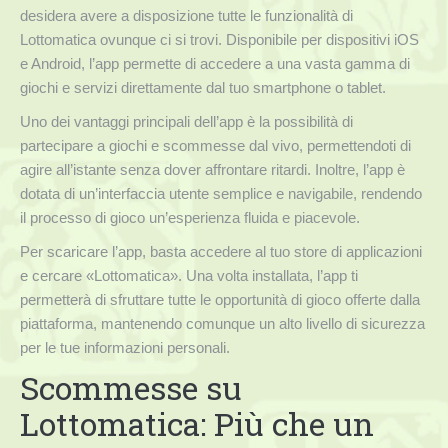
desidera avere a disposizione tutte le funzionalità di
Lottomatica ovunque ci si trovi. Disponibile per dispositivi iOS
e Android, l’app permette di accedere a una vasta gamma di
giochi e servizi direttamente dal tuo smartphone o tablet.
Uno dei vantaggi principali dell’app è la possibilità di
partecipare a giochi e scommesse dal vivo, permettendoti di
agire all’istante senza dover affrontare ritardi. Inoltre, l’app è
dotata di un’interfaccia utente semplice e navigabile, rendendo
il processo di gioco un’esperienza fluida e piacevole.
Per scaricare l’app, basta accedere al tuo store di applicazioni
e cercare «Lottomatica». Una volta installata, l’app ti
permetterà di sfruttare tutte le opportunità di gioco offerte dalla
piattaforma, mantenendo comunque un alto livello di sicurezza
per le tue informazioni personali.
Scommesse su
Lottomatica: Più che un