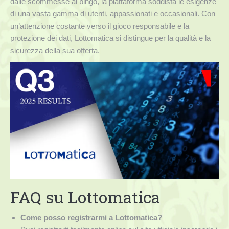
dalle scommesse al bingo, la piattaforma soddisfa le esigenze
di una vasta gamma di utenti, appassionati e occasionali. Con
un’attenzione costante verso il gioco responsabile e la
protezione dei dati, Lottomatica si distingue per la qualità e la
sicurezza della sua offerta.
FAQ su Lottomatica
Come posso registrarmi a Lottomatica?