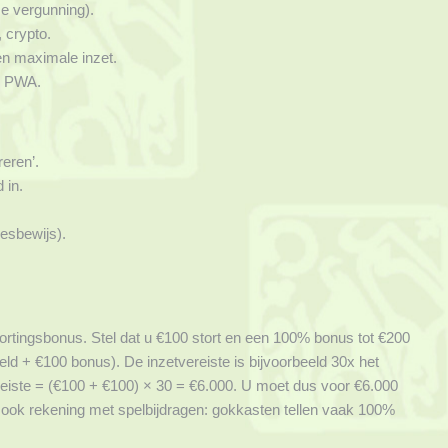
se vergunning).
 crypto.
en maximale inzet.
en PWA.
reren’.
 in.
resbewijs).
rtingsbonus. Stel dat u €100 stort en een 100% bonus tot €200
ld + €100 bonus). De inzetvereiste is bijvoorbeeld 30x het
reiste = (€100 + €100) × 30 = €6.000. U moet dus voor €6.000
ook rekening met spelbijdragen: gokkasten tellen vaak 100%