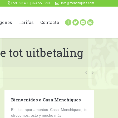
659 093 406 | 974 551 293
info@menchiques.com
genes
Tarifas
Contacto
e tot uitbetaling
Bienvenidos a Casa Menchiques
En los apartamentos Casa Menchiques, te
ofrecemos, esto y mucho más.