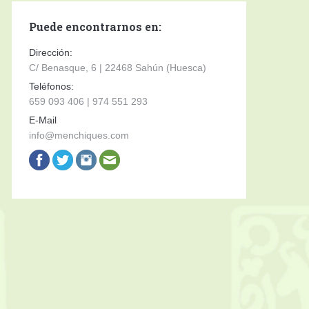
Puede encontrarnos en:
Dirección:
C/ Benasque, 6 | 22468 Sahún (Huesca)
Teléfonos:
659 093 406 | 974 551 293
E-Mail
info@menchiques.com