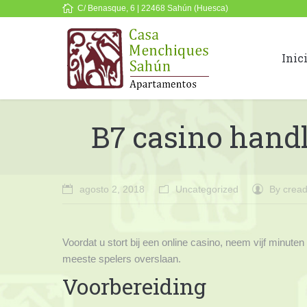
C/ Benasque, 6 | 22468 Sahún (Huesca)
Inic
B7 casino handle
agosto 2, 2018
Uncategorized
By
cread
Voordat u stort bij een online casino, neem vijf minute
meeste spelers overslaan.
Voorbereiding