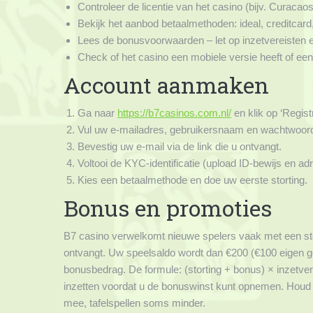
Controleer de licentie van het casino (bijv. Curacao
Bekijk het aanbod betaalmethoden: ideal, creditcard,
Lees de bonusvoorwaarden – let op inzetvereisten 
Check of het casino een mobiele versie heeft of e
Account aanmaken
Ga naar
https://b7casinos.com.nl/
en klik op ‘Regist
Vul uw e-mailadres, gebruikersnaam en wachtwoord
Bevestig uw e-mail via de link die u ontvangt.
Voltooi de KYC-identificatie (upload ID-bewijs en ad
Kies een betaalmethode en doe uw eerste storting.
Bonus en promoties
B7 casino verwelkomt nieuwe spelers vaak met een sto
ontvangt. Uw speelsaldo wordt dan €200 (€100 eigen ge
bonusbedrag. De formule: (storting + bonus) × inzetve
inzetten voordat u de bonuswinst kunt opnemen. Houd 
mee, tafelspellen soms minder.