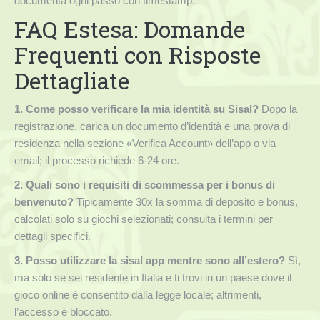
documenta ogni passo con timestamp.
FAQ Estesa: Domande
Frequenti con Risposte
Dettagliate
1. Come posso verificare la mia identità su Sisal?
Dopo la
registrazione, carica un documento d’identità e una prova di
residenza nella sezione «Verifica Account» dell’app o via
email; il processo richiede 6-24 ore.
2. Quali sono i requisiti di scommessa per i bonus di
benvenuto?
Tipicamente 30x la somma di deposito e bonus,
calcolati solo su giochi selezionati; consulta i termini per
dettagli specifici.
3. Posso utilizzare la sisal app mentre sono all’estero?
Sì,
ma solo se sei residente in Italia e ti trovi in un paese dove il
gioco online è consentito dalla legge locale; altrimenti,
l’accesso è bloccato.