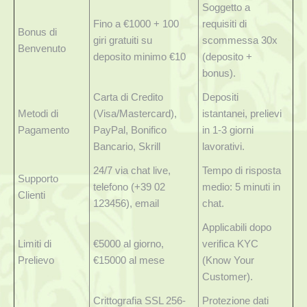
Soggetto a
Fino a €1000 + 100
requisiti di
Bonus di
giri gratuiti su
scommessa 30x
Benvenuto
deposito minimo €10
(deposito +
bonus).
Carta di Credito
Depositi
Metodi di
(Visa/Mastercard),
istantanei, prelievi
Pagamento
PayPal, Bonifico
in 1-3 giorni
Bancario, Skrill
lavorativi.
24/7 via chat live,
Tempo di risposta
Supporto
telefono (+39 02
medio: 5 minuti in
Clienti
123456), email
chat.
Applicabili dopo
Limiti di
€5000 al giorno,
verifica KYC
Prelievo
€15000 al mese
(Know Your
Customer).
Crittografia SSL 256-
Protezione dati