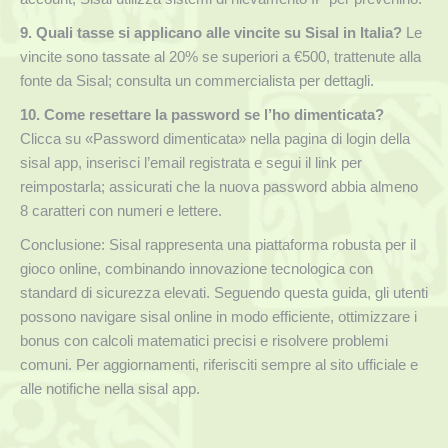
9. Quali tasse si applicano alle vincite su Sisal in Italia?
Le
vincite sono tassate al 20% se superiori a €500, trattenute alla
fonte da Sisal; consulta un commercialista per dettagli.
10. Come resettare la password se l’ho dimenticata?
Clicca su «Password dimenticata» nella pagina di login della
sisal app, inserisci l’email registrata e segui il link per
reimpostarla; assicurati che la nuova password abbia almeno
8 caratteri con numeri e lettere.
Conclusione: Sisal rappresenta una piattaforma robusta per il
gioco online, combinando innovazione tecnologica con
standard di sicurezza elevati. Seguendo questa guida, gli utenti
possono navigare sisal online in modo efficiente, ottimizzare i
bonus con calcoli matematici precisi e risolvere problemi
comuni. Per aggiornamenti, riferisciti sempre al sito ufficiale e
alle notifiche nella sisal app.