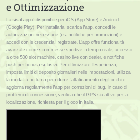
e Ottimizzazione
La sisal app è disponibile per iOS (App Store) e Android
(Google Play). Per installarla: scarica l’app, concedi le
autorizzazioni necessarie (es. notifiche per promozioni) e
accedi con le credenziali registrate. L’app offre funzionalità
avanzate come scommesse sportive in tempo reale, accesso
a oltre 500 slot machine, casino live con dealer, e notifiche
push per bonus esclusivi. Per ottimizzare l’esperienza,
imposta limiti di deposito giornalieri nelle impostazioni, utilizza
la modalità notturna per ridurre l’affaticamento degli occhi e
aggiorna regolarmente l’app per correzioni di bug. In caso di
problemi di connessione, verifica che il GPS sia attivo per la
localizzazione, richiesta per il gioco in Italia.