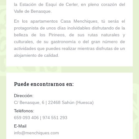
la Estación de Esquí de Cerler, en pleno corazón del
Valle de Benasque.
En los apartamentos Casa Menchiques, tú serás el
protagonista de unos días inolvidables disfrutando de la
belleza de los Pirineos, de sus rutas naturales y
culturales, de su gastronomía o del gran número de
actividades que puedes realizar mientras disfrutas de un
alojamiento de calidad.
Puede encontrarnos en:
Dirección:
C/ Benasque, 6 | 22468 Sahún (Huesca)
Teléfonos:
659 093 406 | 974 551 293
E-Mail
info@menchiques.com