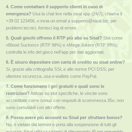
4. Come contattare il supporto clienti in caso di
emergenza?
Usa la chat live nella sisal app (24/7), chiama il
+39 02 123456, o invia un email a supporto@sisal.biz; per
problemi tecnici, fornisci log di errore.
5. Quali giochi offrono il RTP più alto su Sisal?
Slot come
«Blood Suckers» (RTP 98%) e «Mega Joker» (RTP 99%);
controlla le info del gioco nell’app per dati aggiornati.
6. È sicuro depositare con carta di credito su sisal online?
Sì, grazie alla crittografia SSL e alle norme PCI DSS; per
ulteriore sicurezza, usa e-wallets come PayPal.
7. Come funzionano i giri gratuiti e quali sono le
restrizioni?
Attivati su slot specifiche, le vincite sono
accreditate come bonus con requisiti di scommessa 35x; non
sono cumulabili con altri offerte.
8. Posso avere più account su Sisal per sfruttare bonus?
No, è vietato dai termini e porta alla sospensione di tutti gli
account; Sisal utilizza sistemi di rilevamento IP per prevenirlo.