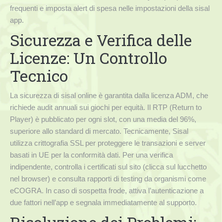
frequenti e imposta alert di spesa nelle impostazioni della sisal
app.
Sicurezza e Verifica delle
Licenze: Un Controllo
Tecnico
La sicurezza di sisal online è garantita dalla licenza ADM, che
richiede audit annuali sui giochi per equità. Il RTP (Return to
Player) è pubblicato per ogni slot, con una media del 96%,
superiore allo standard di mercato. Tecnicamente, Sisal
utilizza crittografia SSL per proteggere le transazioni e server
basati in UE per la conformità dati. Per una verifica
indipendente, controlla i certificati sul sito (clicca sul lucchetto
nel browser) e consulta rapporti di testing da organismi come
eCOGRA. In caso di sospetta frode, attiva l’autenticazione a
due fattori nell’app e segnala immediatamente al supporto.