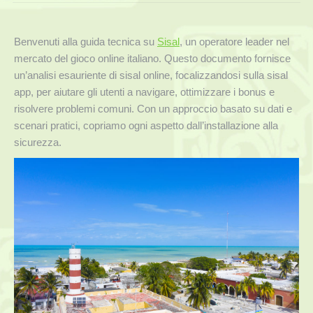
Contacto
Benvenuti alla guida tecnica su
Sisal
, un operatore leader nel
mercato del gioco online italiano. Questo documento fornisce
un’analisi esauriente di sisal online, focalizzandosi sulla sisal
app, per aiutare gli utenti a navigare, ottimizzare i bonus e
risolvere problemi comuni. Con un approccio basato su dati e
scenari pratici, copriamo ogni aspetto dall’installazione alla
sicurezza.