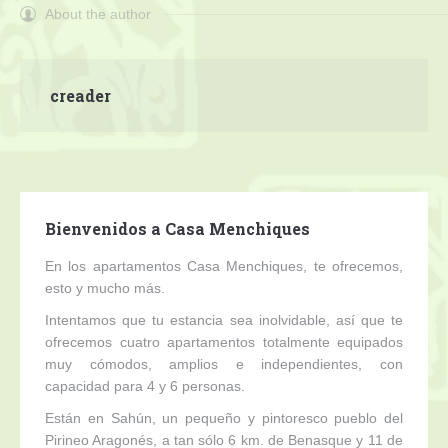
About the author
creader
Bienvenidos a Casa Menchiques
En los apartamentos Casa Menchiques, te ofrecemos,
esto y mucho más.
Intentamos que tu estancia sea inolvidable, así que te
ofrecemos cuatro apartamentos totalmente equipados
muy cómodos, amplios e independientes, con
capacidad para 4 y 6 personas.
Están en Sahún, un pequeño y pintoresco pueblo del
Pirineo Aragonés, a tan sólo 6 km. de Benasque y 11 de