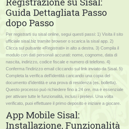
Registrazione su Sisal:
Guida Dettagliata Passo
dopo Passo
Per registrarti su sisal online, segui questi passi: 1) Visita il sito
ufficiale sisal.biz tramite browser o scarica la sisal app. 2)
Clicca sul pulsante «Registrati» in alto a destra. 3) Compila il
modulo con dati personali accurati: nome, cognome, data di
nascita, indirizzo, codice fiscale e numero di telefono. 4)
Conferma l’indirizzo email cliccando sul link inviato da Sisal. 5)
Completa la verifica dell’identità caricando una copia del
documento d’identità e una prova di residenza (es. bolletta).
Questo processo può richiedere fino a 24 ore, ma è essenziale
per attivare tutte le funzionalità, inclusi i prelievi. Una volta
verificato, puoi effettuare il primo deposito e iniziare a giocare.
App Mobile Sisal:
Installazione, Funzionalità